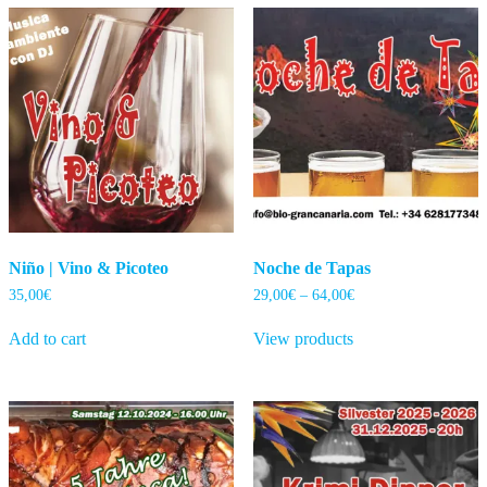
Niño | Vino & Picoteo
Noche de Tapas
Price
35,00
€
29,00
€
–
64,00
€
range:
29,00€
Add to cart
View products
through
64,00€