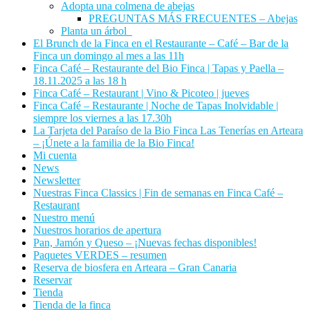
Adopta una colmena de abejas
PREGUNTAS MÁS FRECUENTES – Abejas
Planta un árbol
El Brunch de la Finca en el Restaurante – Café – Bar de la
Finca un domingo al mes a las 11h
Finca Café – Restaurante del Bio Finca | Tapas y Paella –
18.11.2025 a las 18 h
Finca Café – Restaurant | Vino & Picoteo | jueves
Finca Café – Restaurante | Noche de Tapas Inolvidable |
siempre los viernes a las 17.30h
La Tarjeta del Paraíso de la Bio Finca Las Tenerías en Arteara
– ¡Únete a la familia de la Bio Finca!
Mi cuenta
News
Newsletter
Nuestras Finca Classics | Fin de semanas en Finca Café –
Restaurant
Nuestro menú
Nuestros horarios de apertura
Pan, Jamón y Queso – ¡Nuevas fechas disponibles!
Paquetes VERDES – resumen
Reserva de biosfera en Arteara – Gran Canaria
Reservar
Tienda
Tienda de la finca