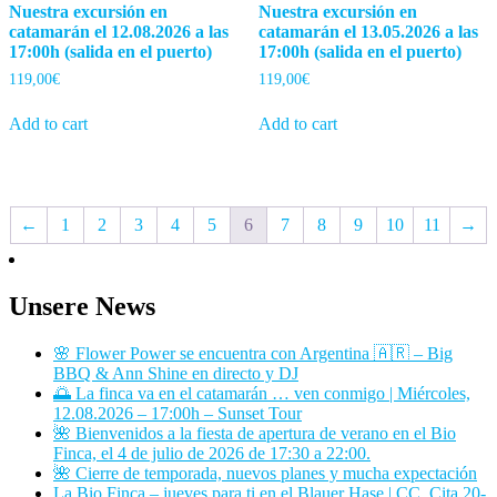
Nuestra excursión en
Nuestra excursión en
catamarán el 12.08.2026 a las
catamarán el 13.05.2026 a las
17:00h (salida en el puerto)
17:00h (salida en el puerto)
119,00
€
119,00
€
Add to cart
Add to cart
←
1
2
3
4
5
6
7
8
9
10
11
→
Unsere News
🌸 Flower Power se encuentra con Argentina 🇦🇷 – Big
BBQ & Ann Shine en directo y DJ
🌅 La finca va en el catamarán … ven conmigo | Miércoles,
12.08.2026 – 17:00h – Sunset Tour
🌺 Bienvenidos a la fiesta de apertura de verano en el Bio
Finca, el 4 de julio de 2026 de 17:30 a 22:00.
🌺 Cierre de temporada, nuevos planes y mucha expectación
La Bio Finca – jueves para ti en el Blauer Hase | CC. Cita 20-