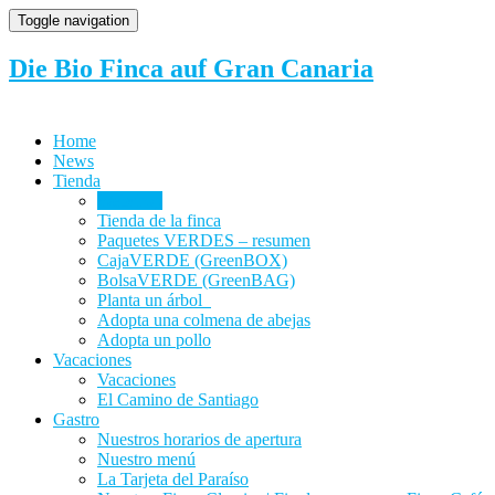
Toggle navigation
Die Bio Finca auf Gran Canaria
Home
News
Tienda
Webshop
Tienda de la finca
Paquetes VERDES – resumen
CajaVERDE (GreenBOX)
BolsaVERDE (GreenBAG)
Planta un árbol
Adopta una colmena de abejas
Adopta un pollo
Vacaciones
Vacaciones
El Camino de Santiago
Gastro
Nuestros horarios de apertura
Nuestro menú
La Tarjeta del Paraíso