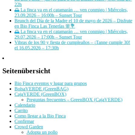
22h
🌅 La finca va en el catamarán … ven conmigo | Miércoles,
23.09.2026 – 16:00h – Sunset Tour
Brunch del Día de la Madre el 10 de mayo de 2026 – Disfrute
en Bio Finca Las Tenerías 🌸💐
🌅 La finca va en el catamarán … ven conmigo | Miércoles,
29.07.2026 – 17:00h – Sunset Tour
Vibras de los 90 y fiesta de cumpleaños – ¡Tanne cumple 30!
el 16.05.2026 – 17:30h
Seitenübersicht
Bio Finca eventos y lugar para grupos
BolsaVERDE (GreenBAG)
CajaVERDE (GreenBOX)
Preguntas frecuentes – GreenBOX (CajaVERDE)
Calendario
Carrito
Como llegar a la Bio Finca
Confirmar
Crowd Garden
Adopta un pollo