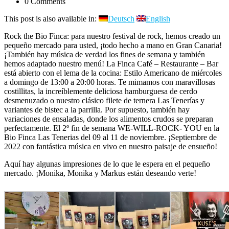
0 Comments
This post is also available in:
Deutsch
English
Rock the Bio Finca: para nuestro festival de rock, hemos creado un
pequeño mercado para usted, ¡todo hecho a mano en Gran Canaria!
¡También hay música de verdad los fines de semana y también
hemos adaptado nuestro menú! La Finca Café – Restaurante – Bar
está abierto con el lema de la cocina: Estilo Americano de miércoles
a domingo de 13:00 a 20:00 horas. Te mimamos con maravillosas
costillitas, la increíblemente deliciosa hamburguesa de cerdo
desmenuzado o nuestro clásico filete de ternera Las Tenerías y
variantes de bistec a la parrilla. Por supuesto, también hay
variaciones de ensaladas, donde los alimentos crudos se preparan
perfectamente. El 2º fin de semana WE-WILL-ROCK- YOU en la
Bio Finca Las Tenerias del 09 al 11 de noviembre. ¡Septiembre de
2022 con fantástica música en vivo en nuestro paisaje de ensueño!
Aquí hay algunas impresiones de lo que le espera en el pequeño
mercado. ¡Monika, Monika y Markus están deseando verte!