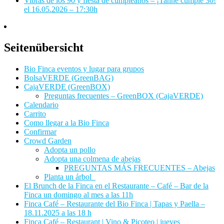
Vibras de los 90 y fiesta de cumpleaños – ¡Tanne cumple 30!
el 16.05.2026 – 17:30h
Seitenübersicht
Bio Finca eventos y lugar para grupos
BolsaVERDE (GreenBAG)
CajaVERDE (GreenBOX)
Preguntas frecuentes – GreenBOX (CajaVERDE)
Calendario
Carrito
Como llegar a la Bio Finca
Confirmar
Crowd Garden
Adopta un pollo
Adopta una colmena de abejas
PREGUNTAS MÁS FRECUENTES – Abejas
Planta un árbol
El Brunch de la Finca en el Restaurante – Café – Bar de la
Finca un domingo al mes a las 11h
Finca Café – Restaurante del Bio Finca | Tapas y Paella –
18.11.2025 a las 18 h
Finca Café – Restaurant | Vino & Picoteo | jueves