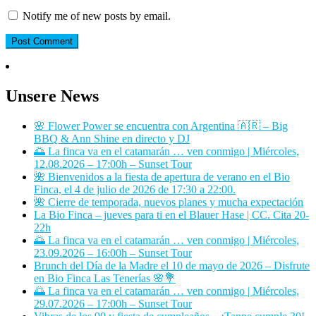
Notify me of new posts by email.
Unsere News
🌸 Flower Power se encuentra con Argentina 🇦🇷 – Big
BBQ & Ann Shine en directo y DJ
🌅 La finca va en el catamarán … ven conmigo | Miércoles,
12.08.2026 – 17:00h – Sunset Tour
🌺 Bienvenidos a la fiesta de apertura de verano en el Bio
Finca, el 4 de julio de 2026 de 17:30 a 22:00.
🌺 Cierre de temporada, nuevos planes y mucha expectación
La Bio Finca – jueves para ti en el Blauer Hase | CC. Cita 20-
22h
🌅 La finca va en el catamarán … ven conmigo | Miércoles,
23.09.2026 – 16:00h – Sunset Tour
Brunch del Día de la Madre el 10 de mayo de 2026 – Disfrute
en Bio Finca Las Tenerías 🌸💐
🌅 La finca va en el catamarán … ven conmigo | Miércoles,
29.07.2026 – 17:00h – Sunset Tour