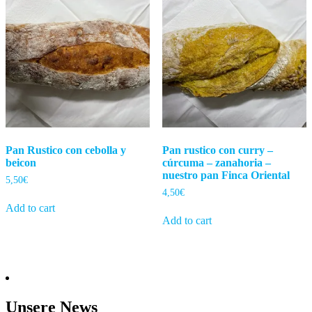
Pan Rustico con cebolla y
Pan rustico con curry –
beicon
cúrcuma – zanahoria –
nuestro pan Finca Oriental
5,50
€
4,50
€
Add to cart
Add to cart
Unsere News