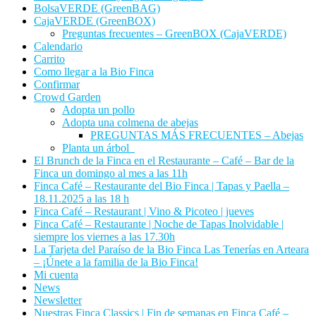
BolsaVERDE (GreenBAG)
CajaVERDE (GreenBOX)
Preguntas frecuentes – GreenBOX (CajaVERDE)
Calendario
Carrito
Como llegar a la Bio Finca
Confirmar
Crowd Garden
Adopta un pollo
Adopta una colmena de abejas
PREGUNTAS MÁS FRECUENTES – Abejas
Planta un árbol
El Brunch de la Finca en el Restaurante – Café – Bar de la
Finca un domingo al mes a las 11h
Finca Café – Restaurante del Bio Finca | Tapas y Paella –
18.11.2025 a las 18 h
Finca Café – Restaurant | Vino & Picoteo | jueves
Finca Café – Restaurante | Noche de Tapas Inolvidable |
siempre los viernes a las 17.30h
La Tarjeta del Paraíso de la Bio Finca Las Tenerías en Arteara
– ¡Únete a la familia de la Bio Finca!
Mi cuenta
News
Newsletter
Nuestras Finca Classics | Fin de semanas en Finca Café –