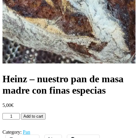
Heinz – nuestro pan de masa
madre con finas especias
5,00
€
Heinz
Add to cart
-
nuestro
pan
Category:
Pan
de