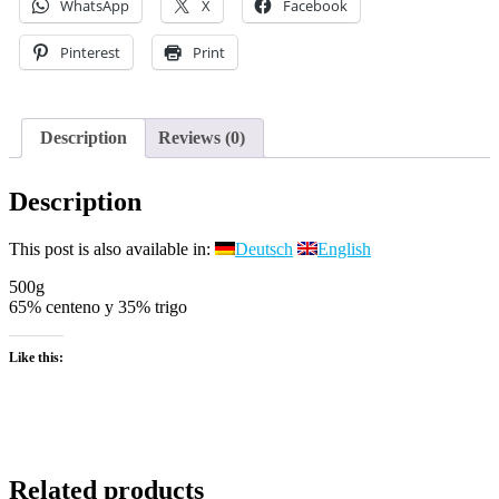
WhatsApp
X
Facebook
masa
madre
Pinterest
Print
con
finas
especias
quantity
Description
Reviews (0)
Description
This post is also available in:
Deutsch
English
500g
65% centeno y 35% trigo
Like this:
Related products