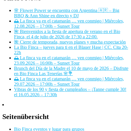
🌸 Flower Power se encuentra con Argentina 🇦🇷 – Big
BBQ & Ann Shine en directo y DJ
🌅 La finca va en el catamarán … ven conmigo | Miércoles,
12.08.2026 – 17:00h – Sunset Tour
🌺 Bienvenidos a la fiesta de apertura de verano en el Bio
Finca, el 4 de julio de 2026 de 17:30 a 22:00.
🌺 Cierre de temporada, nuevos planes y mucha expectación
La Bio Finca – jueves para ti en el Blauer Hase | CC. Cita 20-
22h
🌅 La finca va en el catamarán … ven conmigo | Miércoles,
23.09.2026 – 16:00h – Sunset Tour
Brunch del Día de la Madre el 10 de mayo de 2026 – Disfrute
en Bio Finca Las Tenerías 🌸💐
🌅 La finca va en el catamarán … ven conmigo | Miércoles,
29.07.2026 – 17:00h – Sunset Tour
Vibras de los 90 y fiesta de cumpleaños – ¡Tanne cumple 30!
el 16.05.2026 – 17:30h
Seitenübersicht
Bio Finca eventos y lugar para grupos