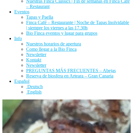
Nuestras Finca Classics | Fin de semanas en Finca Café
– Restaurant
Eventos
Tapas y Paella
Finca Café – Restaurante | Noche de Tapas Inolvidable
| siempre los viernes a las 17.30h
Bio Finca eventos y lugar para grupos
Info
Nuestros horarios de apertura
Como llegar a la Bio Finca
Newsletter
Kontakt
Newsletter
PREGUNTAS MÁS FRECUENTES – Abejas
Reserva de biosfera en Arteara – Gran Canaria
Español
Deutsch
English