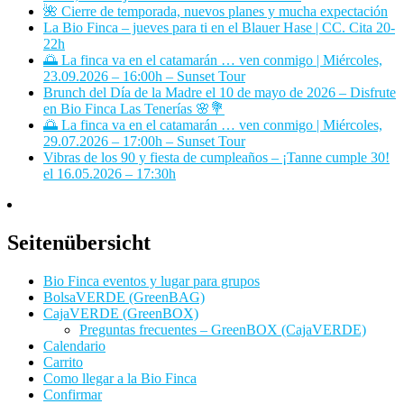
🌺 Cierre de temporada, nuevos planes y mucha expectación
La Bio Finca – jueves para ti en el Blauer Hase | CC. Cita 20-
22h
🌅 La finca va en el catamarán … ven conmigo | Miércoles,
23.09.2026 – 16:00h – Sunset Tour
Brunch del Día de la Madre el 10 de mayo de 2026 – Disfrute
en Bio Finca Las Tenerías 🌸💐
🌅 La finca va en el catamarán … ven conmigo | Miércoles,
29.07.2026 – 17:00h – Sunset Tour
Vibras de los 90 y fiesta de cumpleaños – ¡Tanne cumple 30!
el 16.05.2026 – 17:30h
Seitenübersicht
Bio Finca eventos y lugar para grupos
BolsaVERDE (GreenBAG)
CajaVERDE (GreenBOX)
Preguntas frecuentes – GreenBOX (CajaVERDE)
Calendario
Carrito
Como llegar a la Bio Finca
Confirmar