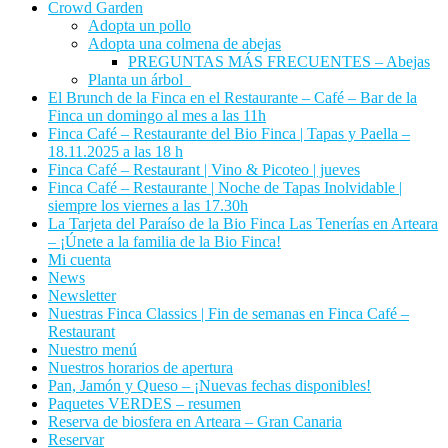
Crowd Garden
Adopta un pollo
Adopta una colmena de abejas
PREGUNTAS MÁS FRECUENTES – Abejas
Planta un árbol
El Brunch de la Finca en el Restaurante – Café – Bar de la
Finca un domingo al mes a las 11h
Finca Café – Restaurante del Bio Finca | Tapas y Paella –
18.11.2025 a las 18 h
Finca Café – Restaurant | Vino & Picoteo | jueves
Finca Café – Restaurante | Noche de Tapas Inolvidable |
siempre los viernes a las 17.30h
La Tarjeta del Paraíso de la Bio Finca Las Tenerías en Arteara
– ¡Únete a la familia de la Bio Finca!
Mi cuenta
News
Newsletter
Nuestras Finca Classics | Fin de semanas en Finca Café –
Restaurant
Nuestro menú
Nuestros horarios de apertura
Pan, Jamón y Queso – ¡Nuevas fechas disponibles!
Paquetes VERDES – resumen
Reserva de biosfera en Arteara – Gran Canaria
Reservar