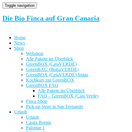
Toggle navigation
Die Bio Finca auf Gran Canaria
Home
News
Shop
Webshop
Alle Pakete im Überblick
GreenBOX (CajaVERDE)
GreenBAG (BolsaVERDE)
GreenBOX (CajaVERDE) frutas
Kochkurs zur GreenBOX
GreenBOX FAQ
Alle Pakete im Überblick
FAQ – GreenBOX (Caja Verde)
Finca Shop
Pick-up Store in San Fernando
Urlaub
Urlaub
Casita Bonita
Palomar 1