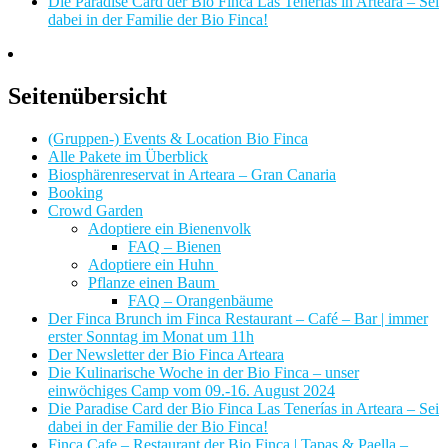
Die Paradise Card der Bio Finca Las Tenerías in Arteara – Sei
dabei in der Familie der Bio Finca!
Seitenübersicht
(Gruppen-) Events & Location Bio Finca
Alle Pakete im Überblick
Biosphärenreservat in Arteara – Gran Canaria
Booking
Crowd Garden
Adoptiere ein Bienenvolk
FAQ – Bienen
Adoptiere ein Huhn
Pflanze einen Baum
FAQ – Orangenbäume
Der Finca Brunch im Finca Restaurant – Café – Bar | immer
erster Sonntag im Monat um 11h
Der Newsletter der Bio Finca Arteara
Die Kulinarische Woche in der Bio Finca – unser
einwöchiges Camp vom 09.-16. August 2024
Die Paradise Card der Bio Finca Las Tenerías in Arteara – Sei
dabei in der Familie der Bio Finca!
Finca Cafe – Restaurant der Bio Finca | Tapas & Paella –