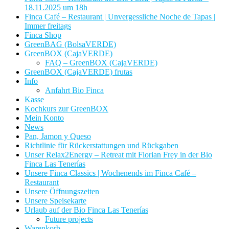
18.11.2025 um 18h
Finca Café – Restaurant | Unvergessliche Noche de Tapas |
Immer freitags
Finca Shop
GreenBAG (BolsaVERDE)
GreenBOX (CajaVERDE)
FAQ – GreenBOX (CajaVERDE)
GreenBOX (CajaVERDE) frutas
Info
Anfahrt Bio Finca
Kasse
Kochkurs zur GreenBOX
Mein Konto
News
Pan, Jamon y Queso
Richtlinie für Rückerstattungen und Rückgaben
Unser Relax2Energy – Retreat mit Florian Frey in der Bio
Finca Las Tenerías
Unsere Finca Classics | Wochenends im Finca Café –
Restaurant
Unsere Öffnungszeiten
Unsere Speisekarte
Urlaub auf der Bio Finca Las Tenerías
Future projects
Warenkorb