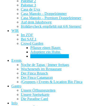
Palomar 2
Palomar 3
Casa de Uva
Casa Manolo – Doppelzimmer
Casa Manolo – Premium Doppelzimmer
Auf dem Jakobsweg
Holidaycheck empfiehlt mit 6/6 Sternen!
WIR
Im ZDF
Bei SAT.1
Crowd Garden
Pflanze einen Baum
Adoptiere ein Huhn
Adoptiere ein Bienenvolk
Events
Noche de Tapas | Immer freitags
Wochenends im Restaurant
Der Finca Brunch
Der Finca Catamaran
(Gruppen-) Events & Location Bio Finca
Gastro
Unsere Öffnungszeiten
Unsere Speisekarte
Die Paradise Card
Info