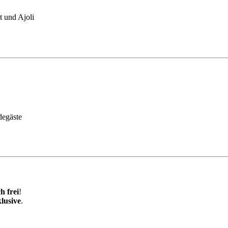
t und Ajoli
degäste
h frei
!
klusive
.