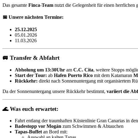
Das gesamte
Finca-Team
nutzt die Gelegenheit für einen herrlichen
📅
Unsere nächsten Termine:
25.12.2025
05.01.2026
11.03.2026
🚐
Transfer & Abfahrt
Abholung um 13:30Uhr
am
C.C. Cita
, weitere Stopps möglic
Start der Tour:
ab
Hafen Puerto Rico
mit dem Katamaran
M
Rückkehr:
direkt nach Sonnenuntergang mit organisiertem Rüc
Da der Sonnenuntergang unsere Rückkehr bestimmt,
variiert die Ab
🌊
Was euch erwartet:
Fahrt entlang der traumhaften Küstenlinie Gran Canarias in d
Badestopp vor Mogán
zum Schwimmen & Abtauchen
Tapas-Buffet
an Bord mit:
Auswahl an kalten Tapas