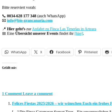
Bitte reserviert vorab:
📞
0034-628 177 348
(auch WhatsApp)
📧
info@bio-grancanaria.com
📍
Hier geht’s
zur
Anfahrt zu Finca Las Tenerìas in Arteara
📅 Eine
Übersicht unserer Events
findet ihr
[hier]
.
WhatsApp
X
Facebook
Pinterest
Gefällt mir:
1 Comment
Leave a comment
Felices Fiestas 2025|2026 – wir wünschen Euch ein frohes 
[…] Die Finca Catamaran Sunset Tour – Ein unvergesslicher A