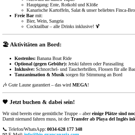
Hauptgang: Ente, Rotkohl und Klöße
Kanarische Kartoffeln, Salat & unser beliebtes Finca-Bro
Freie Bar
mit:
Bier, Wein, Sangria
Cocktailbar – alle Drinks inklusive! 🍹
🏖️
Aktivitäten an Bord:
Kostenlos:
Banana Boat Ride
Optional (gegen Gebühr):
Jetski fahren oder Parasailing
Inklusive:
Schnorchel- und Taucherbrillen, Flossen für alle Ba
Tanzanimation & Musik
sorgen für Stimmung an Bord
🎶 Gute Laune garantiert – das wird
MEGA
!
🧡
Jetzt buchen & dabei sein!
Wir sind bereits eine gemütliche Truppe – aber
einige Plätze sind noc
Damit niemand fahren muss, ist der
Transfer ab Playa del Inglés in
📞 Telefon/WhatsApp:
0034-628 177 348
📧 E-Mail:
info@bio-grancanaria.com