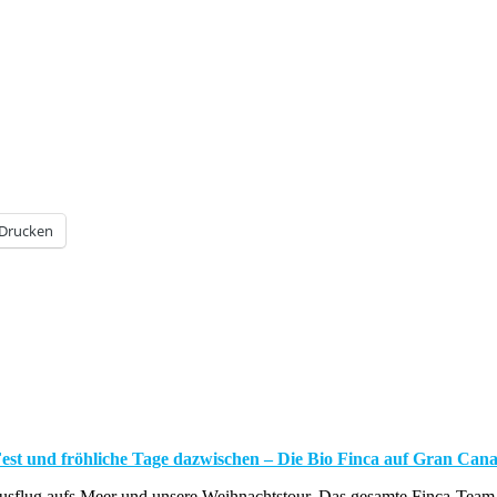
Drucken
Fest und fröhliche Tage dazwischen – Die Bio Finca auf Gran Cana
usflug aufs Meer und unsere Weihnachtstour. Das gesamte Finca-Team