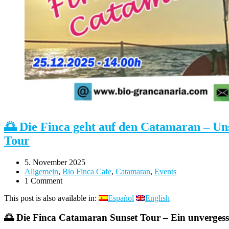
🌅 Die Finca geht auf den Catamaran – Un
Tour
5. November 2025
Allgemein
,
Bio Finca Cafe
,
Catamaran
,
Events
1 Comment
This post is also available in:
Español
English
🌅 Die Finca
Catamaran Sunset Tour – Ein unvergess