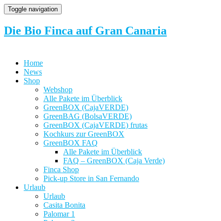
Toggle navigation
Die Bio Finca auf Gran Canaria
Home
News
Shop
Webshop
Alle Pakete im Überblick
GreenBOX (CajaVERDE)
GreenBAG (BolsaVERDE)
GreenBOX (CajaVERDE) frutas
Kochkurs zur GreenBOX
GreenBOX FAQ
Alle Pakete im Überblick
FAQ – GreenBOX (Caja Verde)
Finca Shop
Pick-up Store in San Fernando
Urlaub
Urlaub
Casita Bonita
Palomar 1