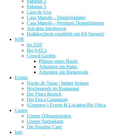
Palomar 2
Palomar 3
Casa de Uva
Casa Manolo – Doppelzimmer
Casa Manolo – Premium Doppelzimmer
Auf dem Jakobsweg
Holidaycheck empfiehlt mit 6/6 Sternen!
WIR
Im ZDF
Bei SAT.1
Crowd Garden
Pflanze einen Baum
Adoptiere ein Huhn
Adoptiere ein Bienenvolk
Events
Noche de Tapas | Immer freitags
Wochenends im Restaurant
Der Finca Brunch
Der Finca Catamaran
(Gruppen-) Events & Location Bio Finca
Gastro
Unsere Öffnungszeiten
Unsere Speisekarte
Die Paradise Card
Info