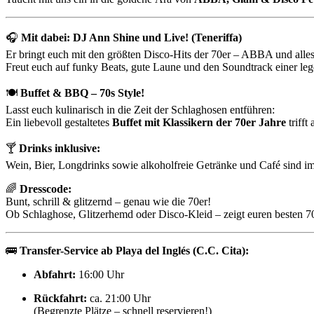
🎧
Mit dabei: DJ Ann Shine und Live! (Teneriffa)
Er bringt euch mit den größten Disco-Hits der 70er – ABBA und alles
Freut euch auf funky Beats, gute Laune und den Soundtrack einer le
🍽️
Buffet & BBQ – 70s Style!
Lasst euch kulinarisch in die Zeit der Schlaghosen entführen:
Ein liebevoll gestaltetes
Buffet mit Klassikern der 70er Jahre
trifft
🍸
Drinks inklusive:
Wein, Bier, Longdrinks sowie alkoholfreie Getränke und Café sind im E
🌈
Dresscode:
Bunt, schrill & glitzernd – genau wie die 70er!
Ob Schlaghose, Glitzerhemd oder Disco-Kleid – zeigt euren besten 70
🚌
Transfer-Service ab Playa del Inglés (C.C. Cita):
Abfahrt:
16:00 Uhr
Rückfahrt:
ca. 21:00 Uhr
(Begrenzte Plätze – schnell reservieren!)