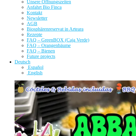
Unsere Öffnungszeiten
Anfahrt Bio Finca
Kontakt
Newsletter
AGB
Biosphärenreservat in Arteara
Rezepte
FAQ – GreenBOX (Caja Verde)
FAQ – Orangenbäume
FAQ – Bienen
Future projects
Deutsch
Español
English