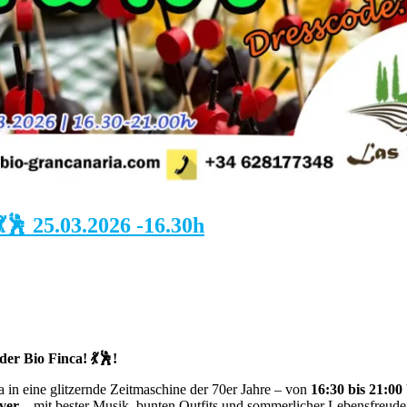
🕺 25.03.2026 -16.30h
der Bio Finca! 💃🕺!
a in eine glitzernde Zeitmaschine der 70er Jahre – von
16:30 bis 21:00
ver
– mit bester Musik, bunten Outfits und sommerlicher Lebensfreud