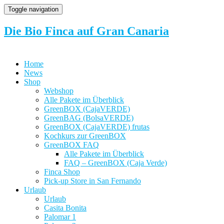
Toggle navigation
Die Bio Finca auf Gran Canaria
Home
News
Shop
Webshop
Alle Pakete im Überblick
GreenBOX (CajaVERDE)
GreenBAG (BolsaVERDE)
GreenBOX (CajaVERDE) frutas
Kochkurs zur GreenBOX
GreenBOX FAQ
Alle Pakete im Überblick
FAQ – GreenBOX (Caja Verde)
Finca Shop
Pick-up Store in San Fernando
Urlaub
Urlaub
Casita Bonita
Palomar 1