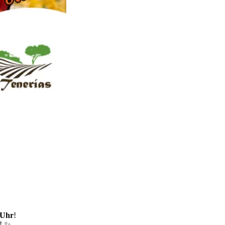
 Uhr
!
e! ✨