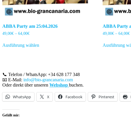
ABBA Party am 25:04.2026
ABBA Party a
Preisspanne:
49,00
€
–
64,00
€
49,00
€
–
64,00
€
49,00€
Dieses
bis
Ausführung wählen
Ausführung wä
Produkt
64,00€
weist
mehrere
Varianten
auf.
Die
📞 Telefon / WhatsApp: +34 628 177 348
Optionen
📧 E-Mail:
info@bio-grancanaria.com
können
Oder direkt über unseren
Webshop
buchen.
auf
der
WhatsApp
X
Facebook
Pinterest
Produktseite
gewählt
werden
Gefällt mir: