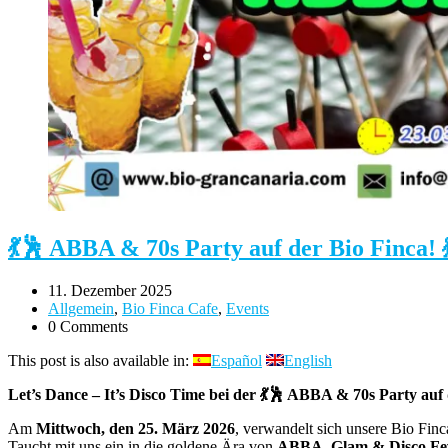
💃🕺 ABBA & 70s Party auf der Bio Finca! 
11. Dezember 2025
Allgemein
,
Bio Finca Cafe
,
Events
0 Comments
This post is also available in:
Español
English
Let’s Dance – It’s Disco Time bei der 💃🕺 ABBA & 70s Party auf 
Am
Mittwoch, den 25. März 2026
, verwandelt sich unsere Bio Finc
Taucht mit uns ein in die goldene Ära von
ABBA, Glam & Disco Fe