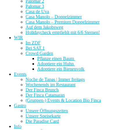
Palomar 2
Palomar 3
Casa de Uva
Casa Manolo – Doppelzimmer
Casa Manolo – Premium Doppelzimmer
Auf dem Jakobsweg
Holidaycheck empfiehlt mit 6/6 Sternen!
WIR
Im ZDF
Bei SAT.1
Crowd Garden
Pflanze einen Baum
Adoptiere ein Huhn
Adoptiere ein Bienenvolk
Events
Noche de Tapas | Immer freitags
Wochenends im Restaurant
Der Finca Brunch
Der Finca Catamaran
(Gruppen-) Events & Location Bio Finca
Gastro
Unsere Öffnungszeiten
Unsere Speisekarte
Die Paradise Card
Info