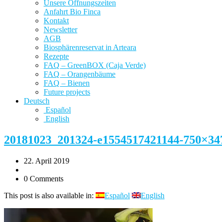
Unsere Öffnungszeiten
Anfahrt Bio Finca
Kontakt
Newsletter
AGB
Biosphärenreservat in Arteara
Rezepte
FAQ – GreenBOX (Caja Verde)
FAQ – Orangenbäume
FAQ – Bienen
Future projects
Deutsch
Español
English
20181023_201324-e1554517421144-750×34
22. April 2019
0 Comments
This post is also available in:
Español
English