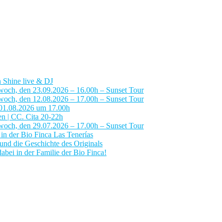
 Shine live & DJ
woch, den 23.09.2026 – 16.00h – Sunset Tour
woch, den 12.08.2026 – 17.00h – Sunset Tour
 01.08.2026 um 17.00h
en | CC. Cita 20-22h
woch, den 29.07.2026 – 17.00h – Sunset Tour
n der Bio Finca Las Tenerías
nd die Geschichte des Originals
abei in der Familie der Bio Finca!