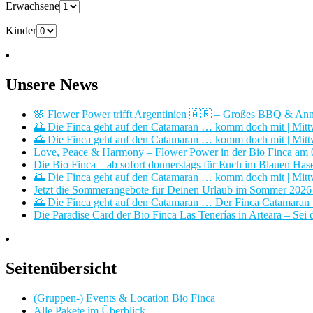
Erwachsene
Kinder
Unsere News
🌸 Flower Power trifft Argentinien 🇦🇷 – Großes BBQ & Ann
🌅 Die Finca geht auf den Catamaran … komm doch mit | Mitt
🌅 Die Finca geht auf den Catamaran … komm doch mit | Mitt
Love, Peace & Harmony – Flower Power in der Bio Finca am
Die Bio Finca – ab sofort donnerstags für Euch im Blauen Has
🌅 Die Finca geht auf den Catamaran … komm doch mit | Mitt
Jetzt die Sommerangebote für Deinen Urlaub im Sommer 2026 i
🌅 Die Finca geht auf den Catamaran … Der Finca Catamaran u
Die Paradise Card der Bio Finca Las Tenerías in Arteara – Sei d
Seitenübersicht
(Gruppen-) Events & Location Bio Finca
Alle Pakete im Überblick