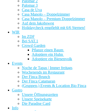
Palomar 2
Palomar 3
Casa de Uva
Casa Manolo – Doppelzimmer
Casa Manolo – Premium Doppelzimmer
Auf dem Jakobsweg
Holidaycheck empfiehlt mit 6/6 Sternen!
WIR
Im ZDF
Bei SAT.1
Crowd Garden
Pflanze einen Baum
Adoptiere ein Huhn
Adoptiere ein Bienenvolk
Events
Noche de Tapas | Immer freitags
Wochenends im Restaurant
Der Finca Brunch
Der Finca Catamaran
(Gruppen-) Events & Location Bio Finca
Gastro
Unsere Öffnungszeiten
Unsere Speisekarte
Die Paradise Card
Info