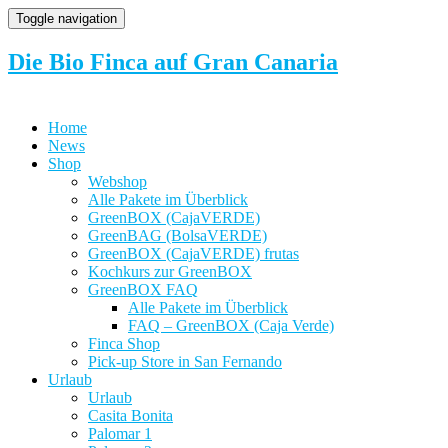
Toggle navigation
Die Bio Finca auf Gran Canaria
Home
News
Shop
Webshop
Alle Pakete im Überblick
GreenBOX (CajaVERDE)
GreenBAG (BolsaVERDE)
GreenBOX (CajaVERDE) frutas
Kochkurs zur GreenBOX
GreenBOX FAQ
Alle Pakete im Überblick
FAQ – GreenBOX (Caja Verde)
Finca Shop
Pick-up Store in San Fernando
Urlaub
Urlaub
Casita Bonita
Palomar 1