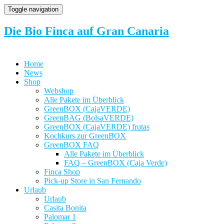
Toggle navigation
Die Bio Finca auf Gran Canaria
Home
News
Shop
Webshop
Alle Pakete im Überblick
GreenBOX (CajaVERDE)
GreenBAG (BolsaVERDE)
GreenBOX (CajaVERDE) frutas
Kochkurs zur GreenBOX
GreenBOX FAQ
Alle Pakete im Überblick
FAQ – GreenBOX (Caja Verde)
Finca Shop
Pick-up Store in San Fernando
Urlaub
Urlaub
Casita Bonita
Palomar 1