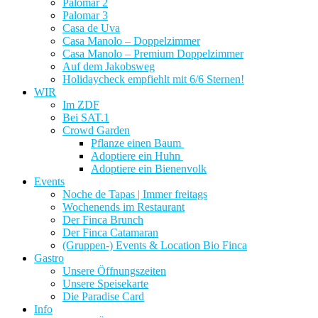
Palomar 2
Palomar 3
Casa de Uva
Casa Manolo – Doppelzimmer
Casa Manolo – Premium Doppelzimmer
Auf dem Jakobsweg
Holidaycheck empfiehlt mit 6/6 Sternen!
WIR
Im ZDF
Bei SAT.1
Crowd Garden
Pflanze einen Baum
Adoptiere ein Huhn
Adoptiere ein Bienenvolk
Events
Noche de Tapas | Immer freitags
Wochenends im Restaurant
Der Finca Brunch
Der Finca Catamaran
(Gruppen-) Events & Location Bio Finca
Gastro
Unsere Öffnungszeiten
Unsere Speisekarte
Die Paradise Card
Info