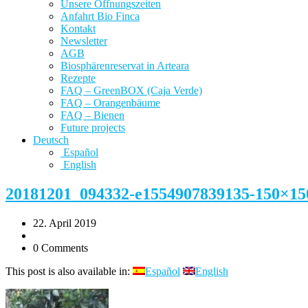
Unsere Öffnungszeiten
Anfahrt Bio Finca
Kontakt
Newsletter
AGB
Biosphärenreservat in Arteara
Rezepte
FAQ – GreenBOX (Caja Verde)
FAQ – Orangenbäume
FAQ – Bienen
Future projects
Deutsch
Español
English
20181201_094332-e1554907839135-150×15
22. April 2019
0 Comments
This post is also available in:
Español
English