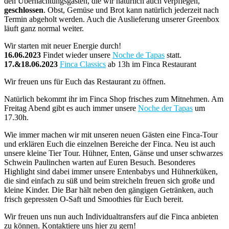
den Übernachtungsgästen, die wir natürlich auch verpflegen,
geschlossen
. Obst, Gemüse und Brot kann natürlich jederzeit nach
Termin abgeholt werden. Auch die Auslieferung unserer Greenbox
läuft ganz normal weiter.
Wir starten mit neuer Energie durch!
16.06.2023
Findet wieder unsere
Noche de Tapas
statt.
17.&18.06.2023
Finca Classics
ab 13h im Finca Restaurant
Wir freuen uns für Euch das Restaurant zu öffnen.
Natürlich bekommt ihr im Finca Shop frisches zum Mitnehmen. Am
Freitag Abend gibt es auch immer unsere
Noche der Tapas
um
17.30h.
Wie immer machen wir mit unseren neuen Gästen eine Finca-Tour
und erklären Euch die einzelnen Bereiche der Finca. Neu ist auch
unsere kleine Tier Tour. Hühner, Enten, Gänse und unser schwarzes
Schwein Paulinchen warten auf Euren Besuch. Besonderes
Highlight sind dabei immer unsere Entenbabys und Hühnerküken,
die sind einfach zu süß und beim streicheln freuen sich große und
kleine Kinder. Die Bar hält neben den gängigen Getränken, auch
frisch gepressten O-Saft und Smoothies für Euch bereit.
Wir freuen uns nun auch Individualtransfers auf die Finca anbieten
zu können. Kontaktiere uns hier zu gern!