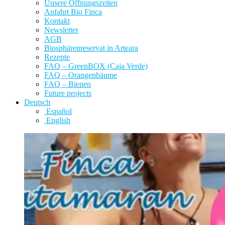
Unsere Öffnungszeiten
Anfahrt Bio Finca
Kontakt
Newsletter
AGB
Biosphärenreservat in Arteara
Rezepte
FAQ – GreenBOX (Caja Verde)
FAQ – Orangenbäume
FAQ – Bienen
Future projects
Deutsch
Español
English