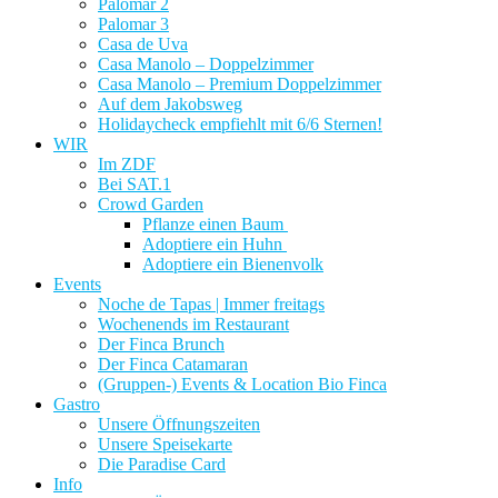
Palomar 2
Palomar 3
Casa de Uva
Casa Manolo – Doppelzimmer
Casa Manolo – Premium Doppelzimmer
Auf dem Jakobsweg
Holidaycheck empfiehlt mit 6/6 Sternen!
WIR
Im ZDF
Bei SAT.1
Crowd Garden
Pflanze einen Baum
Adoptiere ein Huhn
Adoptiere ein Bienenvolk
Events
Noche de Tapas | Immer freitags
Wochenends im Restaurant
Der Finca Brunch
Der Finca Catamaran
(Gruppen-) Events & Location Bio Finca
Gastro
Unsere Öffnungszeiten
Unsere Speisekarte
Die Paradise Card
Info