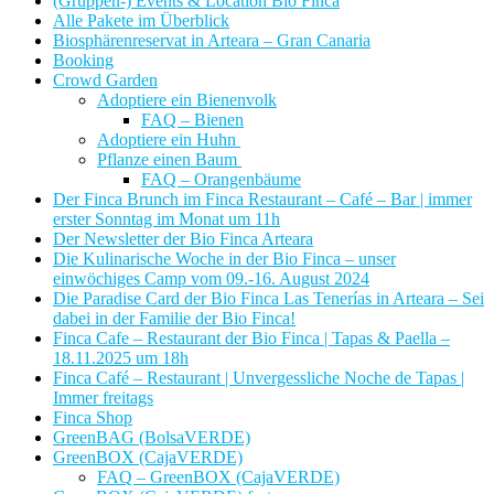
(Gruppen-) Events & Location Bio Finca
Alle Pakete im Überblick
Biosphärenreservat in Arteara – Gran Canaria
Booking
Crowd Garden
Adoptiere ein Bienenvolk
FAQ – Bienen
Adoptiere ein Huhn
Pflanze einen Baum
FAQ – Orangenbäume
Der Finca Brunch im Finca Restaurant – Café – Bar | immer
erster Sonntag im Monat um 11h
Der Newsletter der Bio Finca Arteara
Die Kulinarische Woche in der Bio Finca – unser
einwöchiges Camp vom 09.-16. August 2024
Die Paradise Card der Bio Finca Las Tenerías in Arteara – Sei
dabei in der Familie der Bio Finca!
Finca Cafe – Restaurant der Bio Finca | Tapas & Paella –
18.11.2025 um 18h
Finca Café – Restaurant | Unvergessliche Noche de Tapas |
Immer freitags
Finca Shop
GreenBAG (BolsaVERDE)
GreenBOX (CajaVERDE)
FAQ – GreenBOX (CajaVERDE)