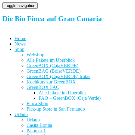
Toggle navigation
Die Bio Finca auf Gran Canaria
Home
News
Shop
Webshop
Alle Pakete im Überblick
GreenBOX (CajaVERDE)
GreenBAG (BolsaVERDE)
GreenBOX (CajaVERDE) frutas
Kochkurs zur GreenBOX
GreenBOX FAQ
Alle Pakete im Überblick
FAQ – GreenBOX (Caja Verde)
Finca Shop
Pick-up Store in San Fernando
Urlaub
Urlaub
Casita Bonita
Palomar 1