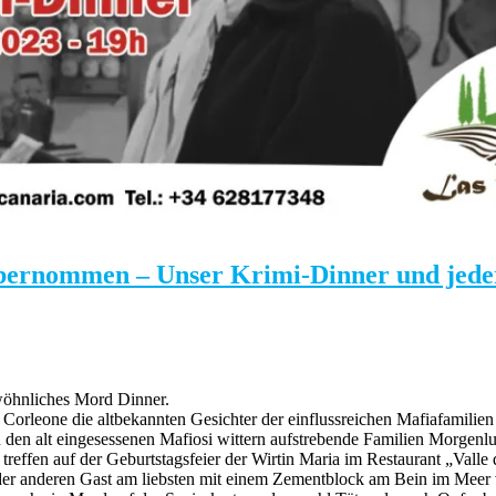
übernommen – Unser Krimi-Dinner und jeder i
ewöhnliches Mord Dinner.
Corleone die altbekannten Gesichter der einflussreichen Mafiafamilien w
n alt eingesessenen Mafiosi wittern aufstrebende Familien Morgenluft
reffen auf der Geburtstagsfeier der Wirtin Maria im Restaurant „Valle
oder anderen Gast am liebsten mit einem Zementblock am Bein im Me