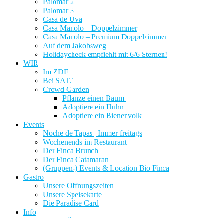
Palomar 2
Palomar 3
Casa de Uva
Casa Manolo – Doppelzimmer
Casa Manolo – Premium Doppelzimmer
Auf dem Jakobsweg
Holidaycheck empfiehlt mit 6/6 Sternen!
WIR
Im ZDF
Bei SAT.1
Crowd Garden
Pflanze einen Baum
Adoptiere ein Huhn
Adoptiere ein Bienenvolk
Events
Noche de Tapas | Immer freitags
Wochenends im Restaurant
Der Finca Brunch
Der Finca Catamaran
(Gruppen-) Events & Location Bio Finca
Gastro
Unsere Öffnungszeiten
Unsere Speisekarte
Die Paradise Card
Info