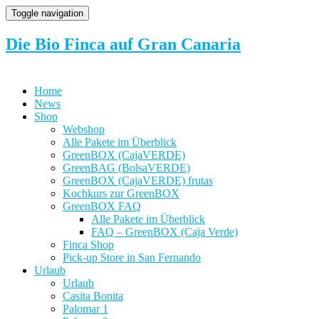
Toggle navigation
Die Bio Finca auf Gran Canaria
Home
News
Shop
Webshop
Alle Pakete im Überblick
GreenBOX (CajaVERDE)
GreenBAG (BolsaVERDE)
GreenBOX (CajaVERDE) frutas
Kochkurs zur GreenBOX
GreenBOX FAQ
Alle Pakete im Überblick
FAQ – GreenBOX (Caja Verde)
Finca Shop
Pick-up Store in San Fernando
Urlaub
Urlaub
Casita Bonita
Palomar 1