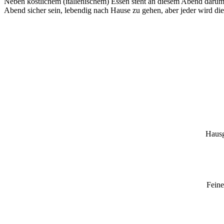
Neben köstlichem (italienischem) Essen steht an diesem Abend daru
Abend sicher sein, lebendig nach Hause zu gehen, aber jeder wird d
Hausg
Feine