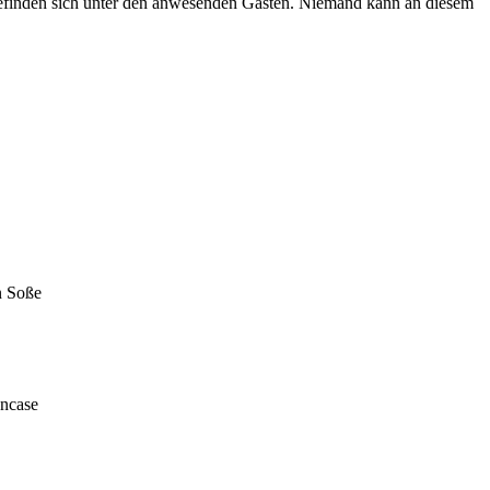
befinden sich unter den anwesenden Gästen. Niemand kann an diesem
n Soße
oncase