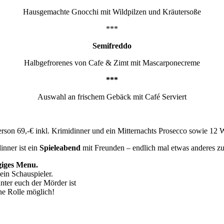
Hausgemachte Gnocchi mit Wildpilzen und Kräutersoße
***
Semifreddo
Halbgefrorenes von Cafe & Zimt mit Mascarponecreme
***
Auswahl an frischem Gebäck mit Café Serviert
rson 69,-€ inkl. Krimidinner und ein Mitternachts Prosecco sowie 12 We
inner ist ein
Spieleabend
mit Freunden – endlich mal etwas anderes z
giges Menu.
ein Schauspieler.
nter euch der Mörder ist
ne Rolle möglich!