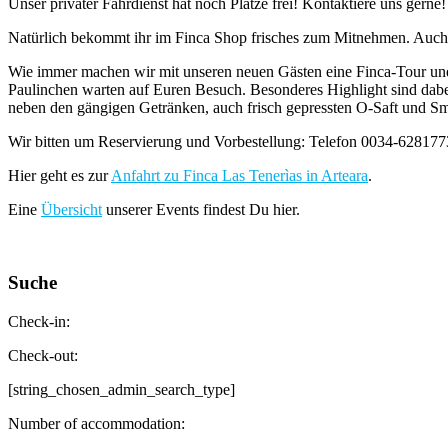
Unser privater Fahrdienst hat noch Plätze frei! Kontaktiere uns gerne!
Natürlich bekommt ihr im Finca Shop frisches zum Mitnehmen. Auch 
Wie immer machen wir mit unseren neuen Gästen eine Finca-Tour und 
Paulinchen warten auf Euren Besuch. Besonderes Highlight sind dabe
neben den gängigen Getränken, auch frisch gepressten O-Saft und Smo
Wir bitten um Reservierung und Vorbestellung: Telefon 0034-628177
Hier geht es zur
Anfahrt zu Finca Las Tenerìas in Arteara
.
Eine
Übersicht
unserer Events findest Du hier.
Suche
Check-in:
Check-out:
[string_chosen_admin_search_type]
Number of accommodation: