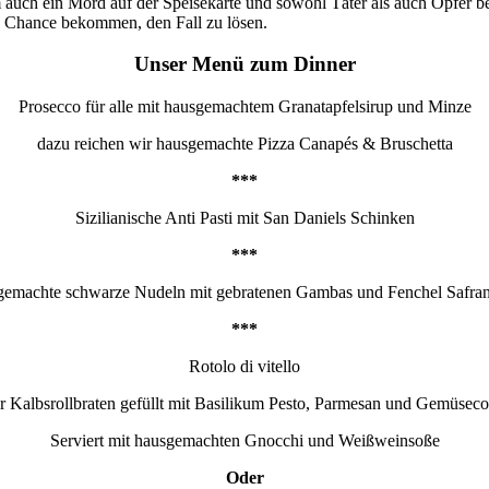
m auch ein Mord auf der Speisekarte und sowohl Täter als auch Opfer 
ie Chance bekommen, den Fall zu lösen.
Unser Menü zum Dinner
Prosecco für alle mit hausgemachtem Granatapfelsirup und Minze
dazu reichen wir hausgemachte Pizza Canapés & Bruschetta
***
Sizilianische Anti Pasti mit San Daniels Schinken
***
emachte schwarze Nudeln mit gebratenen Gambas und Fenchel Safra
***
Rotolo di vitello
r Kalbsrollbraten gefüllt mit Basilikum Pesto, Parmesan und Gemüsec
Serviert mit hausgemachten Gnocchi und Weißweinsoße
Oder