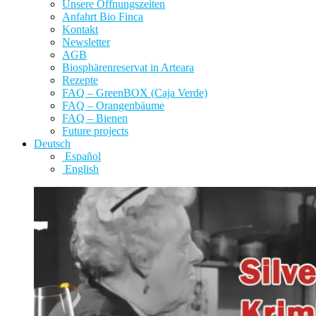
Unsere Öffnungszeiten
Anfahrt Bio Finca
Kontakt
Newsletter
AGB
Biosphärenreservat in Arteara
Rezepte
FAQ – GreenBOX (Caja Verde)
FAQ – Orangenbäume
FAQ – Bienen
Future projects
Deutsch
Español
English