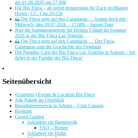
am 01.08.2026 um 17.00h
Die Bio Finca – ab sofort donnerstags für Euch im Blauen
Hasen | CC. Cita 20-22h
🌅 Die Finca geht auf den Catamaran … komm doch mit |
Mittwoch, den 29.07.2026 – 17.00h – Sunset Tour
Jetzt die Sommerangebote für Deinen Urlaub im Sommer
2026 in der Bio Finca Las Tenerías
🌅 Die Finca geht auf den Catamaran … Der Finca
Catamaran und die Geschichte des Originals
Die Paradise Card der Bio Finca Las Tenerías in Arteara – Sei
dabei in der Familie der Bio Finca!
Seitenübersicht
(Gruppen-) Events & Location Bio Finca
Alle Pakete im Überblick
Biosphärenreservat in Arteara – Gran Canaria
Booking
Crowd Garden
Adoptiere ein Bienenvolk
FAQ – Bienen
Adoptiere ein Huhn