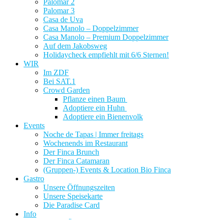
Palomar 2
Palomar 3
Casa de Uva
Casa Manolo – Doppelzimmer
Casa Manolo – Premium Doppelzimmer
Auf dem Jakobsweg
Holidaycheck empfiehlt mit 6/6 Sternen!
WIR
Im ZDF
Bei SAT.1
Crowd Garden
Pflanze einen Baum
Adoptiere ein Huhn
Adoptiere ein Bienenvolk
Events
Noche de Tapas | Immer freitags
Wochenends im Restaurant
Der Finca Brunch
Der Finca Catamaran
(Gruppen-) Events & Location Bio Finca
Gastro
Unsere Öffnungszeiten
Unsere Speisekarte
Die Paradise Card
Info