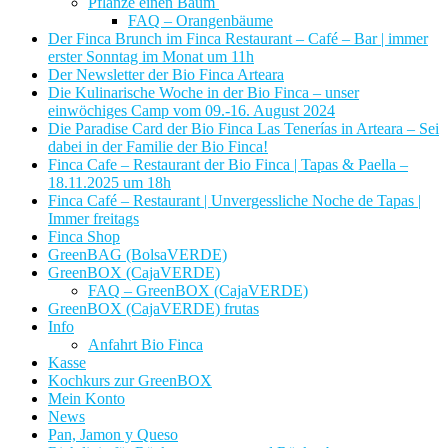
Pflanze einen Baum
FAQ – Orangenbäume
Der Finca Brunch im Finca Restaurant – Café – Bar | immer
erster Sonntag im Monat um 11h
Der Newsletter der Bio Finca Arteara
Die Kulinarische Woche in der Bio Finca – unser
einwöchiges Camp vom 09.-16. August 2024
Die Paradise Card der Bio Finca Las Tenerías in Arteara – Sei
dabei in der Familie der Bio Finca!
Finca Cafe – Restaurant der Bio Finca | Tapas & Paella –
18.11.2025 um 18h
Finca Café – Restaurant | Unvergessliche Noche de Tapas |
Immer freitags
Finca Shop
GreenBAG (BolsaVERDE)
GreenBOX (CajaVERDE)
FAQ – GreenBOX (CajaVERDE)
GreenBOX (CajaVERDE) frutas
Info
Anfahrt Bio Finca
Kasse
Kochkurs zur GreenBOX
Mein Konto
News
Pan, Jamon y Queso