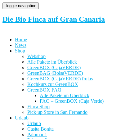
Toggle navigation
Die Bio Finca auf Gran Canaria
Home
News
Shop
Webshop
Alle Pakete im Überblick
GreenBOX (CajaVERDE)
GreenBAG (BolsaVERDE)
GreenBOX (CajaVERDE) frutas
Kochkurs zur GreenBOX
GreenBOX FAQ
Alle Pakete im Überblick
FAQ – GreenBOX (Caja Verde)
Finca Shop
Pick-up Store in San Fernando
Urlaub
Urlaub
Casita Bonita
Palomar 1