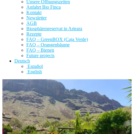
Unsere Öffnungszeiten
Anfahrt Bio Finca
Kontakt
Newsletter
AGB
Biosphärenreservat in Arteara
Rezepte
FAQ – GreenBOX (Caja Verde)
FAQ – Orangenbäume
FAQ – Bienen
Future projects
Deutsch
Español
English