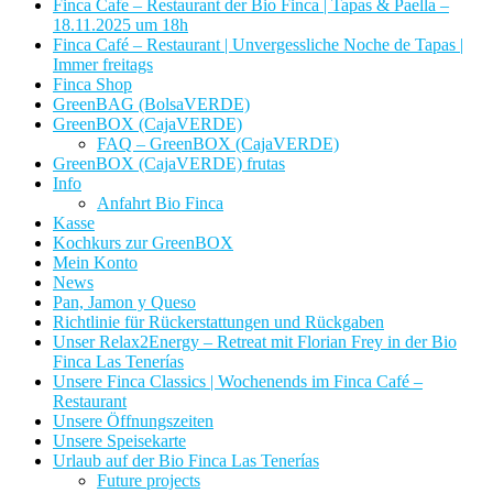
Finca Cafe – Restaurant der Bio Finca | Tapas & Paella –
18.11.2025 um 18h
Finca Café – Restaurant | Unvergessliche Noche de Tapas |
Immer freitags
Finca Shop
GreenBAG (BolsaVERDE)
GreenBOX (CajaVERDE)
FAQ – GreenBOX (CajaVERDE)
GreenBOX (CajaVERDE) frutas
Info
Anfahrt Bio Finca
Kasse
Kochkurs zur GreenBOX
Mein Konto
News
Pan, Jamon y Queso
Richtlinie für Rückerstattungen und Rückgaben
Unser Relax2Energy – Retreat mit Florian Frey in der Bio
Finca Las Tenerías
Unsere Finca Classics | Wochenends im Finca Café –
Restaurant
Unsere Öffnungszeiten
Unsere Speisekarte
Urlaub auf der Bio Finca Las Tenerías
Future projects