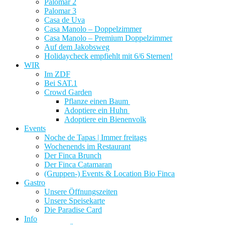
Palomar 2
Palomar 3
Casa de Uva
Casa Manolo – Doppelzimmer
Casa Manolo – Premium Doppelzimmer
Auf dem Jakobsweg
Holidaycheck empfiehlt mit 6/6 Sternen!
WIR
Im ZDF
Bei SAT.1
Crowd Garden
Pflanze einen Baum
Adoptiere ein Huhn
Adoptiere ein Bienenvolk
Events
Noche de Tapas | Immer freitags
Wochenends im Restaurant
Der Finca Brunch
Der Finca Catamaran
(Gruppen-) Events & Location Bio Finca
Gastro
Unsere Öffnungszeiten
Unsere Speisekarte
Die Paradise Card
Info