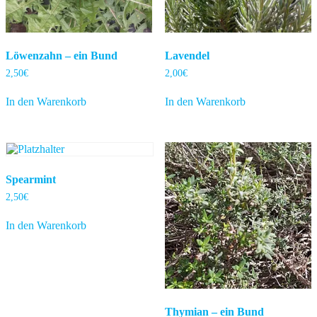
Löwenzahn – ein Bund
Lavendel
2,50
€
2,00
€
In den Warenkorb
In den Warenkorb
Spearmint
2,50
€
In den Warenkorb
Thymian – ein Bund