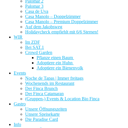
Palomar 2
Palomar 3
Casa de Uva
Casa Manolo – Doppelzimmer
Casa Manolo – Premium Doppelzimmer
Auf dem Jakobsweg
Holidaycheck empfiehlt mit 6/6 Sternen!
WIR
Im ZDF
Bei SAT.1
Crowd Garden
Pflanze einen Baum
Adoptiere ein Huhn
Adoptiere ein Bienenvolk
Events
Noche de Tapas | Immer freitags
Wochenends im Restaurant
Der Finca Brunch
Der Finca Catamaran
(Gruppen-) Events & Location Bio Finca
Gastro
Unsere Öffnungszeiten
Unsere Speisekarte
Die Paradise Card
Info