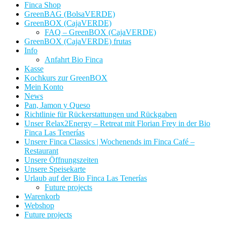
Finca Shop
GreenBAG (BolsaVERDE)
GreenBOX (CajaVERDE)
FAQ – GreenBOX (CajaVERDE)
GreenBOX (CajaVERDE) frutas
Info
Anfahrt Bio Finca
Kasse
Kochkurs zur GreenBOX
Mein Konto
News
Pan, Jamon y Queso
Richtlinie für Rückerstattungen und Rückgaben
Unser Relax2Energy – Retreat mit Florian Frey in der Bio
Finca Las Tenerías
Unsere Finca Classics | Wochenends im Finca Café –
Restaurant
Unsere Öffnungszeiten
Unsere Speisekarte
Urlaub auf der Bio Finca Las Tenerías
Future projects
Warenkorb
Webshop
Future projects