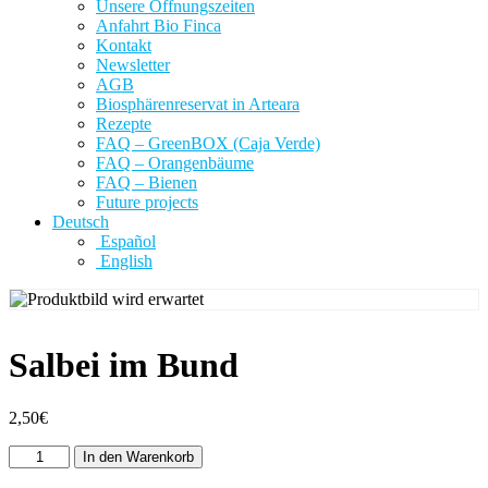
Unsere Öffnungszeiten
Anfahrt Bio Finca
Kontakt
Newsletter
AGB
Biosphärenreservat in Arteara
Rezepte
FAQ – GreenBOX (Caja Verde)
FAQ – Orangenbäume
FAQ – Bienen
Future projects
Deutsch
Español
English
Salbei im Bund
2,50
€
Salbei
In den Warenkorb
im