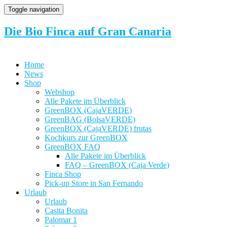
Toggle navigation
Die Bio Finca auf Gran Canaria
Home
News
Shop
Webshop
Alle Pakete im Überblick
GreenBOX (CajaVERDE)
GreenBAG (BolsaVERDE)
GreenBOX (CajaVERDE) frutas
Kochkurs zur GreenBOX
GreenBOX FAQ
Alle Pakete im Überblick
FAQ – GreenBOX (Caja Verde)
Finca Shop
Pick-up Store in San Fernando
Urlaub
Urlaub
Casita Bonita
Palomar 1