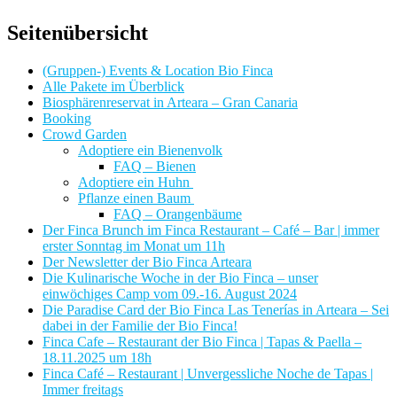
Seitenübersicht
(Gruppen-) Events & Location Bio Finca
Alle Pakete im Überblick
Biosphärenreservat in Arteara – Gran Canaria
Booking
Crowd Garden
Adoptiere ein Bienenvolk
FAQ – Bienen
Adoptiere ein Huhn
Pflanze einen Baum
FAQ – Orangenbäume
Der Finca Brunch im Finca Restaurant – Café – Bar | immer
erster Sonntag im Monat um 11h
Der Newsletter der Bio Finca Arteara
Die Kulinarische Woche in der Bio Finca – unser
einwöchiges Camp vom 09.-16. August 2024
Die Paradise Card der Bio Finca Las Tenerías in Arteara – Sei
dabei in der Familie der Bio Finca!
Finca Cafe – Restaurant der Bio Finca | Tapas & Paella –
18.11.2025 um 18h
Finca Café – Restaurant | Unvergessliche Noche de Tapas |
Immer freitags