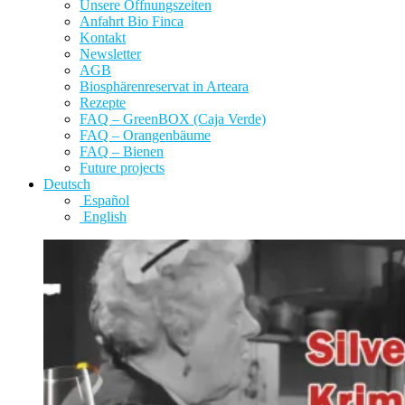
Unsere Öffnungszeiten
Anfahrt Bio Finca
Kontakt
Newsletter
AGB
Biosphärenreservat in Arteara
Rezepte
FAQ – GreenBOX (Caja Verde)
FAQ – Orangenbäume
FAQ – Bienen
Future projects
Deutsch
Español
English