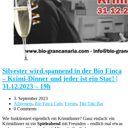
Silvester wird spannend in der Bio Finca
– Krimi-Dinner und jeder ist ein Star! |
31.12.2023 – 19h
3. September 2023
Allgemein
,
Bio Finca Cafe
,
Events
,
Tiki Taki Bar
0 Comments
Wie funktioniert eigentlich ein Krimidinner? Ganz einfach: ein
Krimidinner ist ein
Spieleabend
mit Freunden – endlich mal etwas