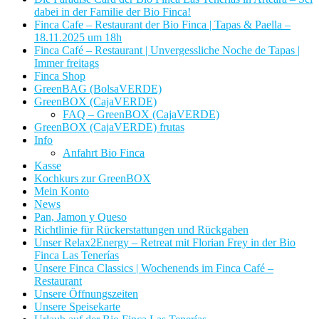
dabei in der Familie der Bio Finca!
Finca Cafe – Restaurant der Bio Finca | Tapas & Paella –
18.11.2025 um 18h
Finca Café – Restaurant | Unvergessliche Noche de Tapas |
Immer freitags
Finca Shop
GreenBAG (BolsaVERDE)
GreenBOX (CajaVERDE)
FAQ – GreenBOX (CajaVERDE)
GreenBOX (CajaVERDE) frutas
Info
Anfahrt Bio Finca
Kasse
Kochkurs zur GreenBOX
Mein Konto
News
Pan, Jamon y Queso
Richtlinie für Rückerstattungen und Rückgaben
Unser Relax2Energy – Retreat mit Florian Frey in der Bio
Finca Las Tenerías
Unsere Finca Classics | Wochenends im Finca Café –
Restaurant
Unsere Öffnungszeiten
Unsere Speisekarte