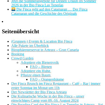
Jetzt die Sommerangebote für Deinen Urlaub im Sommer
2026 in der Bio Finca Las Tenerías
Die Finca geht auf den Catamaran … Der Finca
Catamaran und die Geschichte des Originals
Seitenübersicht
(Gruppen-) Events & Location Bio Finca
Alle Pakete im Überblick
Biosphärenreservat in Arteara – Gran Canaria
Booking
Crowd Garden
Adoptiere ein Bienenvolk
FAQ – Bienen
Adoptiere ein Huhn
Pflanze einen Baum
FAQ – Orangenbäume
Der Finca Brunch im Finca Restaurant – Café – Bar | immer
erster Sonntag im Monat um 11h
Der Newsletter der Bio Finca Arteara
Die Kulinarische Woche in der Bio Finca – unser
einwöchiges Camp vom 09.-16. August 2024
Die Paradise Card der Bio Finca Las Tenerías in Arteara – Sei