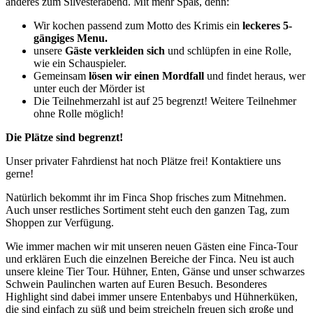
anderes zum Silvesterabend. Mit mehr Spaß, denn:
Wir kochen passend zum Motto des Krimis ein
leckeres 5-
gängiges Menu.
unsere
Gäste verkleiden sich
und schlüpfen in eine Rolle,
wie ein Schauspieler.
Gemeinsam
lösen wir einen Mordfall
und findet heraus, wer
unter euch der Mörder ist
Die Teilnehmerzahl ist auf 25 begrenzt! Weitere Teilnehmer
ohne Rolle möglich!
Die Plätze sind begrenzt!
Unser privater Fahrdienst hat noch Plätze frei! Kontaktiere uns
gerne!
Natürlich bekommt ihr im Finca Shop frisches zum Mitnehmen.
Auch unser restliches Sortiment steht euch den ganzen Tag, zum
Shoppen zur Verfügung.
Wie immer machen wir mit unseren neuen Gästen eine Finca-Tour
und erklären Euch die einzelnen Bereiche der Finca. Neu ist auch
unsere kleine Tier Tour. Hühner, Enten, Gänse und unser schwarzes
Schwein Paulinchen warten auf Euren Besuch. Besonderes
Highlight sind dabei immer unsere Entenbabys und Hühnerküken,
die sind einfach zu süß und beim streicheln freuen sich große und