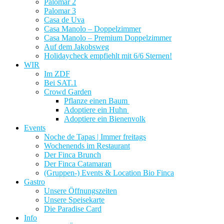
Palomar 2
Palomar 3
Casa de Uva
Casa Manolo – Doppelzimmer
Casa Manolo – Premium Doppelzimmer
Auf dem Jakobsweg
Holidaycheck empfiehlt mit 6/6 Sternen!
WIR
Im ZDF
Bei SAT.1
Crowd Garden
Pflanze einen Baum
Adoptiere ein Huhn
Adoptiere ein Bienenvolk
Events
Noche de Tapas | Immer freitags
Wochenends im Restaurant
Der Finca Brunch
Der Finca Catamaran
(Gruppen-) Events & Location Bio Finca
Gastro
Unsere Öffnungszeiten
Unsere Speisekarte
Die Paradise Card
Info