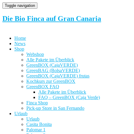
Toggle navigation
Die Bio Finca auf Gran Canaria
Home
News
Shop
Webshop
Alle Pakete im Überblick
GreenBOX (CajaVERDE)
GreenBAG (BolsaVERDE)
GreenBOX (CajaVERDE) frutas
Kochkurs zur GreenBOX
GreenBOX FAQ
Alle Pakete im Überblick
FAQ – GreenBOX (Caja Verde)
Finca Shop
Pick-up Store in San Fernando
Urlaub
Urlaub
Casita Bonita
Palomar 1