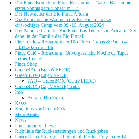
Der Finca Brunch im Finca Restaurant – Café – Bar | immer
erster Sonntag im Monat um 11h
Der Newsletter der Bio Finca Arteara
Die Kulinarische Woche in der Bio Finca – unser
einwöchiges Camp vom 09.-16. August 2024
Die Paradise Card der Bio Finca Las Tenerías in Arteara – Sei
dabei in der Familie der Bio Finca!
Finca Cafe – Restaurant der Bio Finca | Tapas & Paella –
18.11.2025 um 18h
Finca Café – Restaurant | Unvergessliche Noche de Tapas |
Immer freitags
Finca Shop
GreenBAG (BolsaVERDE)
GreenBOX (CajaVERDE)
FAQ – GreenBOX (CajaVERDE)
GreenBOX (CajaVERDE) frutas
Info
Anfahrt Bio Finca
Kasse
Kochkurs zur GreenBOX
Mein Konto
News
Pan, Jamon y Queso
Richtlinie für Rückerstattungen und Rückgaben
Unser Relax2Energy – Retreat mit Florian Frey in der Bio