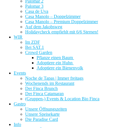
Palomar 2
Palomar 3
Casa de Uva
Casa Manolo – Doppelzimmer
Casa Manolo – Premium Doppelzimmer
Auf dem Jakobsweg
Holidaycheck empfiehlt mit 6/6 Sternen!
WIR
Im ZDF
Bei SAT.1
Crowd Garden
Pflanze einen Baum
Adoptiere ein Huhn
Adoptiere ein Bienenvolk
Events
Noche de Tapas | Immer freitags
Wochenends im Restaurant
Der Finca Brunch
Der Finca Catamaran
(Gruppen-) Events & Location Bio Finca
Gastro
Unsere Öffnungszeiten
Unsere Speisekarte
Die Paradise Card
Info