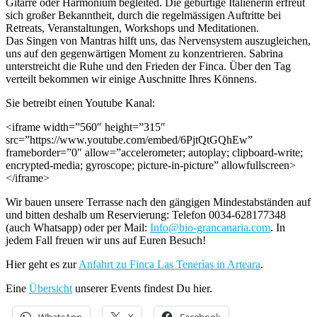
Gitarre oder Harmonium begleited. Die gebürtige Italienerin erfreut
sich großer Bekanntheit, durch die regelmässigen Auftritte bei
Retreats, Veranstaltungen, Workshops und Meditationen.
Das Singen von Mantras hilft uns, das Nervensystem auszugleichen,
uns auf den gegenwärtigen Moment zu konzentrieren. Sabrina
unterstreicht die Ruhe und den Frieden der Finca. Über den Tag
verteilt bekommen wir einige Auschnitte Ihres Könnens.
Sie betreibt einen Youtube Kanal:
<iframe width=”560″ height=”315″
src=”https://www.youtube.com/embed/6PjtQtGQhEw”
frameborder=”0″ allow=”accelerometer; autoplay; clipboard-write;
encrypted-media; gyroscope; picture-in-picture” allowfullscreen>
</iframe>
Wir bauen unsere Terrasse nach den gängigen Mindestabständen auf
und bitten deshalb um Reservierung: Telefon 0034-628177348
(auch Whatsapp) oder per Mail:
Info@bio-grancanaria.com
. In
jedem Fall freuen wir uns auf Euren Besuch!
Hier geht es zur
Anfahrt zu Finca Las Tenerìas in Arteara
.
Eine
Übersicht
unserer Events findest Du hier.
WhatsApp
X
Facebook