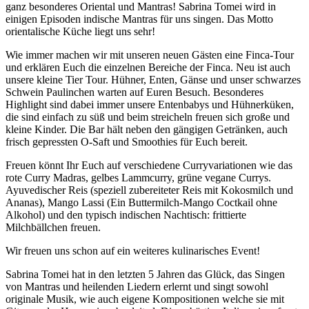
ganz besonderes Oriental und Mantras! Sabrina Tomei wird in
einigen Episoden indische Mantras für uns singen. Das Motto
orientalische Küche liegt uns sehr!
Wie immer machen wir mit unseren neuen Gästen eine Finca-Tour
und erklären Euch die einzelnen Bereiche der Finca. Neu ist auch
unsere kleine Tier Tour. Hühner, Enten, Gänse und unser schwarzes
Schwein Paulinchen warten auf Euren Besuch. Besonderes
Highlight sind dabei immer unsere Entenbabys und Hühnerküken,
die sind einfach zu süß und beim streicheln freuen sich große und
kleine Kinder. Die Bar hält neben den gängigen Getränken, auch
frisch gepressten O-Saft und Smoothies für Euch bereit.
Freuen könnt Ihr Euch auf verschiedene Curryvariationen wie das
rote Curry Madras, gelbes Lammcurry, grüne vegane Currys.
Ayuvedischer Reis (speziell zubereiteter Reis mit Kokosmilch und
Ananas), Mango Lassi (Ein Buttermilch-Mango Coctkail ohne
Alkohol) und den typisch indischen Nachtisch: frittierte
Milchbällchen freuen.
Wir freuen uns schon auf ein weiteres kulinarisches Event!
Sabrina Tomei hat in den letzten 5 Jahren das Glück, das Singen
von Mantras und heilenden Liedern erlernt und singt sowohl
originale Musik, wie auch eigene Kompositionen welche sie mit