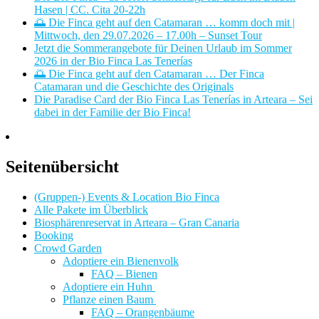
Hasen | CC. Cita 20-22h
🌅 Die Finca geht auf den Catamaran … komm doch mit |
Mittwoch, den 29.07.2026 – 17.00h – Sunset Tour
Jetzt die Sommerangebote für Deinen Urlaub im Sommer
2026 in der Bio Finca Las Tenerías
🌅 Die Finca geht auf den Catamaran … Der Finca
Catamaran und die Geschichte des Originals
Die Paradise Card der Bio Finca Las Tenerías in Arteara – Sei
dabei in der Familie der Bio Finca!
Seitenübersicht
(Gruppen-) Events & Location Bio Finca
Alle Pakete im Überblick
Biosphärenreservat in Arteara – Gran Canaria
Booking
Crowd Garden
Adoptiere ein Bienenvolk
FAQ – Bienen
Adoptiere ein Huhn
Pflanze einen Baum
FAQ – Orangenbäume