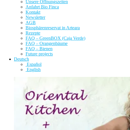
Unsere Öffnungszeiten
Anfahrt Bio Finca
Kontakt
Newsletter
AGB
Biosphärenreservat in Arteara
Rezepte
FAQ – GreenBOX (Caja Verde)
FAQ – Orangenbäume
FAQ – Bienen
Future projects
Deutsch
Español
English