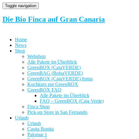
Toggle navigation
Die Bio Finca auf Gran Canaria
Home
News
Shop
Webshop
Alle Pakete im Überblick
GreenBOX (CajaVERDE)
GreenBAG (BolsaVERDE)
GreenBOX (CajaVERDE) frutas
Kochkurs zur GreenBOX
GreenBOX FAQ
Alle Pakete im Überblick
FAQ – GreenBOX (Caja Verde)
Finca Shop
Pick-up Store in San Fernando
Urlaub
Urlaub
Casita Bonita
Palomar 1