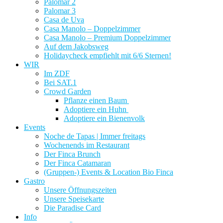
Palomar 2
Palomar 3
Casa de Uva
Casa Manolo – Doppelzimmer
Casa Manolo – Premium Doppelzimmer
Auf dem Jakobsweg
Holidaycheck empfiehlt mit 6/6 Sternen!
WIR
Im ZDF
Bei SAT.1
Crowd Garden
Pflanze einen Baum
Adoptiere ein Huhn
Adoptiere ein Bienenvolk
Events
Noche de Tapas | Immer freitags
Wochenends im Restaurant
Der Finca Brunch
Der Finca Catamaran
(Gruppen-) Events & Location Bio Finca
Gastro
Unsere Öffnungszeiten
Unsere Speisekarte
Die Paradise Card
Info