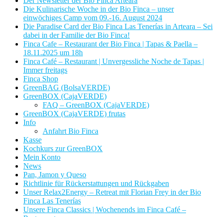
Der Newsletter der Bio Finca Arteara
Die Kulinarische Woche in der Bio Finca – unser
einwöchiges Camp vom 09.-16. August 2024
Die Paradise Card der Bio Finca Las Tenerías in Arteara – Sei
dabei in der Familie der Bio Finca!
Finca Cafe – Restaurant der Bio Finca | Tapas & Paella –
18.11.2025 um 18h
Finca Café – Restaurant | Unvergessliche Noche de Tapas |
Immer freitags
Finca Shop
GreenBAG (BolsaVERDE)
GreenBOX (CajaVERDE)
FAQ – GreenBOX (CajaVERDE)
GreenBOX (CajaVERDE) frutas
Info
Anfahrt Bio Finca
Kasse
Kochkurs zur GreenBOX
Mein Konto
News
Pan, Jamon y Queso
Richtlinie für Rückerstattungen und Rückgaben
Unser Relax2Energy – Retreat mit Florian Frey in der Bio
Finca Las Tenerías
Unsere Finca Classics | Wochenends im Finca Café –