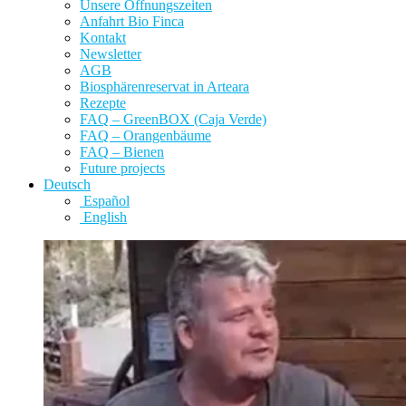
Unsere Öffnungszeiten
Anfahrt Bio Finca
Kontakt
Newsletter
AGB
Biosphärenreservat in Arteara
Rezepte
FAQ – GreenBOX (Caja Verde)
FAQ – Orangenbäume
FAQ – Bienen
Future projects
Deutsch
Español
English