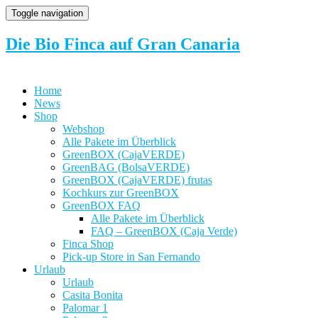
Toggle navigation
Die Bio Finca auf Gran Canaria
Home
News
Shop
Webshop
Alle Pakete im Überblick
GreenBOX (CajaVERDE)
GreenBAG (BolsaVERDE)
GreenBOX (CajaVERDE) frutas
Kochkurs zur GreenBOX
GreenBOX FAQ
Alle Pakete im Überblick
FAQ – GreenBOX (Caja Verde)
Finca Shop
Pick-up Store in San Fernando
Urlaub
Urlaub
Casita Bonita
Palomar 1