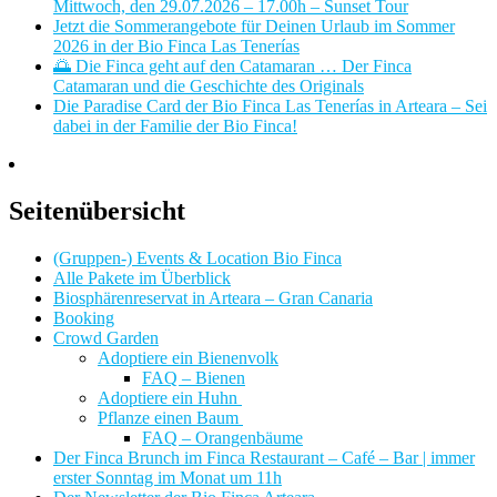
Mittwoch, den 29.07.2026 – 17.00h – Sunset Tour
Jetzt die Sommerangebote für Deinen Urlaub im Sommer
2026 in der Bio Finca Las Tenerías
🌅 Die Finca geht auf den Catamaran … Der Finca
Catamaran und die Geschichte des Originals
Die Paradise Card der Bio Finca Las Tenerías in Arteara – Sei
dabei in der Familie der Bio Finca!
Seitenübersicht
(Gruppen-) Events & Location Bio Finca
Alle Pakete im Überblick
Biosphärenreservat in Arteara – Gran Canaria
Booking
Crowd Garden
Adoptiere ein Bienenvolk
FAQ – Bienen
Adoptiere ein Huhn
Pflanze einen Baum
FAQ – Orangenbäume
Der Finca Brunch im Finca Restaurant – Café – Bar | immer
erster Sonntag im Monat um 11h