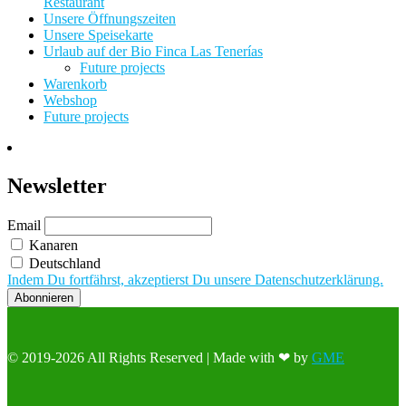
Restaurant
Unsere Öffnungszeiten
Unsere Speisekarte
Urlaub auf der Bio Finca Las Tenerías
Future projects
Warenkorb
Webshop
Future projects
Newsletter
Email
Kanaren
Deutschland
Indem Du fortfährst, akzeptierst Du unsere Datenschutzerklärung.
© 2019-2026 All Rights Reserved | Made with ❤ by
GME