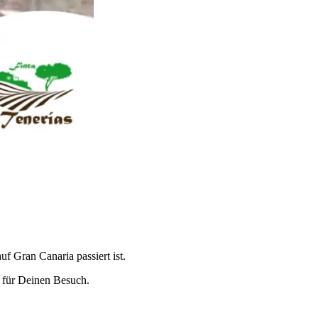
f Gran Canaria passiert ist.
 für Deinen
B
esuch.