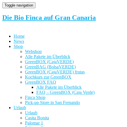
Toggle navigation
Die Bio Finca auf Gran Canaria
Home
News
Shop
Webshop
Alle Pakete im Überblick
GreenBOX (CajaVERDE)
GreenBAG (BolsaVERDE)
GreenBOX (CajaVERDE) frutas
Kochkurs zur GreenBOX
GreenBOX FAQ
Alle Pakete im Überblick
FAQ – GreenBOX (Caja Verde)
Finca Shop
Pick-up Store in San Fernando
Urlaub
Urlaub
Casita Bonita
Palomar 1