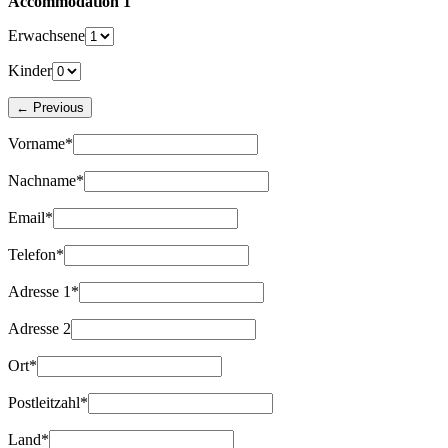
Accommodation 1
Erwachsene
Kinder
Vorname*
Nachname*
Email*
Telefon*
Adresse 1*
Adresse 2
Ort*
Postleitzahl*
Land*