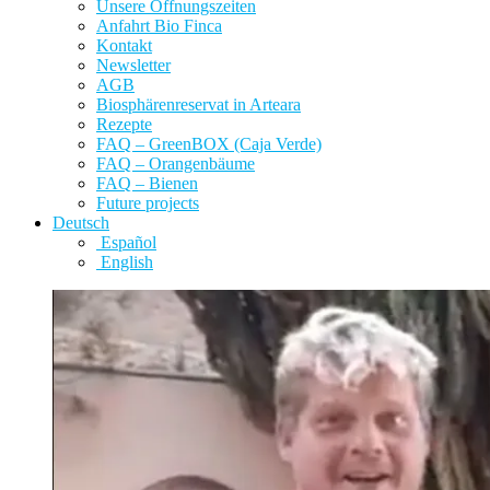
Unsere Öffnungszeiten
Anfahrt Bio Finca
Kontakt
Newsletter
AGB
Biosphärenreservat in Arteara
Rezepte
FAQ – GreenBOX (Caja Verde)
FAQ – Orangenbäume
FAQ – Bienen
Future projects
Deutsch
Español
English