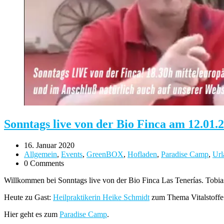
Sonntags live von der Bio Finca am 12.01.
16. Januar 2020
Allgemein
,
Events
,
GreenBOX
,
Hofladen
,
Paradise Camp
,
Url
0 Comments
Willkommen bei
Sonntags live von der Bio Finca Las Tenerías
. Tobia
Heute zu Gast:
Heilpraktikerin Heike Schmidt
zum Thema Vitalstoffe
Hier geht es zum
Paradise Camp
.