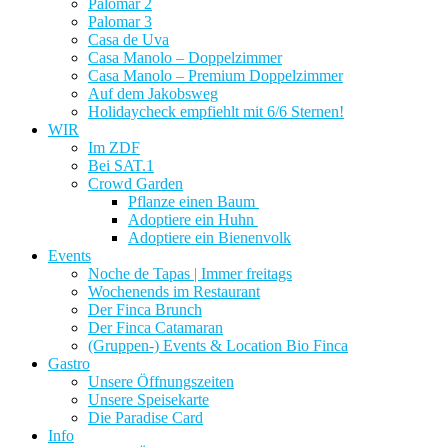
Palomar 2
Palomar 3
Casa de Uva
Casa Manolo – Doppelzimmer
Casa Manolo – Premium Doppelzimmer
Auf dem Jakobsweg
Holidaycheck empfiehlt mit 6/6 Sternen!
WIR
Im ZDF
Bei SAT.1
Crowd Garden
Pflanze einen Baum
Adoptiere ein Huhn
Adoptiere ein Bienenvolk
Events
Noche de Tapas | Immer freitags
Wochenends im Restaurant
Der Finca Brunch
Der Finca Catamaran
(Gruppen-) Events & Location Bio Finca
Gastro
Unsere Öffnungszeiten
Unsere Speisekarte
Die Paradise Card
Info