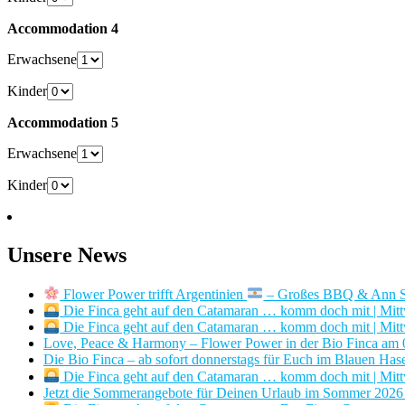
Accommodation 4
Erwachsene
Kinder
Accommodation 5
Erwachsene
Kinder
Unsere News
Flower Power trifft Argentinien
– Großes BBQ & Ann Sh
Die Finca geht auf den Catamaran … komm doch mit | Mitt
Die Finca geht auf den Catamaran … komm doch mit | Mitt
Love, Peace & Harmony – Flower Power in der Bio Finca am
Die Bio Finca – ab sofort donnerstags für Euch im Blauen Has
Die Finca geht auf den Catamaran … komm doch mit | Mitt
Jetzt die Sommerangebote für Deinen Urlaub im Sommer 2026 i