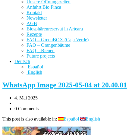
Unsere Öffnungszeiten
Anfahrt Bio Finca
Kontakt
Newsletter
AGB
Biosphärenreservat in Arteara
Rezepte
FAQ – GreenBOX (Caja Verde)
FAQ – Orangenbäume
FAQ – Bienen
Future projects
Deutsch
Español
English
WhatsApp Image 2025-05-04 at 20.40.01
4. Mai 2025
0 Comments
This post is also available in:
Español
English