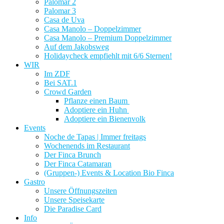
Palomar 2
Palomar 3
Casa de Uva
Casa Manolo – Doppelzimmer
Casa Manolo – Premium Doppelzimmer
Auf dem Jakobsweg
Holidaycheck empfiehlt mit 6/6 Sternen!
WIR
Im ZDF
Bei SAT.1
Crowd Garden
Pflanze einen Baum
Adoptiere ein Huhn
Adoptiere ein Bienenvolk
Events
Noche de Tapas | Immer freitags
Wochenends im Restaurant
Der Finca Brunch
Der Finca Catamaran
(Gruppen-) Events & Location Bio Finca
Gastro
Unsere Öffnungszeiten
Unsere Speisekarte
Die Paradise Card
Info