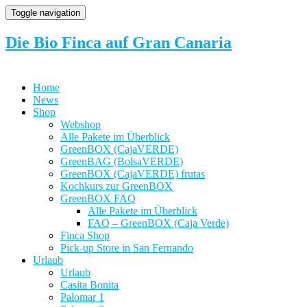
Toggle navigation
Die Bio Finca auf Gran Canaria
Home
News
Shop
Webshop
Alle Pakete im Überblick
GreenBOX (CajaVERDE)
GreenBAG (BolsaVERDE)
GreenBOX (CajaVERDE) frutas
Kochkurs zur GreenBOX
GreenBOX FAQ
Alle Pakete im Überblick
FAQ – GreenBOX (Caja Verde)
Finca Shop
Pick-up Store in San Fernando
Urlaub
Urlaub
Casita Bonita
Palomar 1