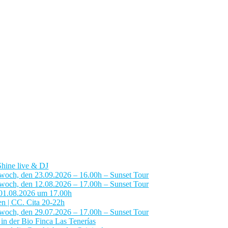
ine live & DJ
woch, den 23.09.2026 – 16.00h – Sunset Tour
woch, den 12.08.2026 – 17.00h – Sunset Tour
 01.08.2026 um 17.00h
en | CC. Cita 20-22h
woch, den 29.07.2026 – 17.00h – Sunset Tour
n der Bio Finca Las Tenerías