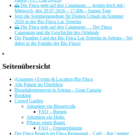
🌅 Die Finca geht auf den Catamaran … komm doch mit |
Mittwoch, den 29.07.2026 – 17.00h – Sunset Tour
Jetzt die Sommerangebote für Deinen Urlaub im Sommer
2026 in der Bio Finca Las Tenerías
🌅 Die Finca geht auf den Catamaran … Der Finca
Catamaran und die Geschichte des Originals
Die Paradise Card der Bio Finca Las Tenerías in Arteara – Sei
dabei in der Familie der Bio Finca!
Seitenübersicht
(Gruppen-) Events & Location Bio Finca
Alle Pakete im Überblick
Biosphärenreservat in Arteara – Gran Canaria
Booking
Crowd Garden
Adoptiere ein Bienenvolk
FAQ – Bienen
Adoptiere ein Huhn
Pflanze einen Baum
FAQ – Orangenbäume
Der Finca Brunch im Finca Restaurant – Café – Bar | immer