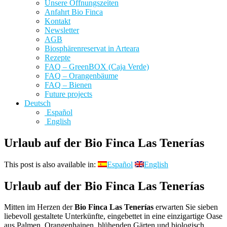
Unsere Öffnungszeiten
Anfahrt Bio Finca
Kontakt
Newsletter
AGB
Biosphärenreservat in Arteara
Rezepte
FAQ – GreenBOX (Caja Verde)
FAQ – Orangenbäume
FAQ – Bienen
Future projects
Deutsch
Español
English
Urlaub auf der Bio Finca Las Tenerías
This post is also available in:
Español
English
Urlaub auf der Bio Finca Las Tenerías
Mitten im Herzen der
Bio Finca Las Tenerías
erwarten Sie sieben
liebevoll gestaltete Unterkünfte, eingebettet in eine einzigartige Oase
aus Palmen, Orangenhainen, blühenden Gärten und biologisch