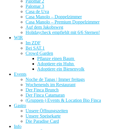
Palomar 2
Palomar 3
Casa de Uva
Casa Manolo – Doppelzimmer
Casa Manolo – Premium Doppelzimmer
Auf dem Jakobsweg
Holidaycheck empfiehlt mit 6/6 Sternen!
WIR
Im ZDF
Bei SAT.1
Crowd Garden
Pflanze einen Baum
Adoptiere ein Huhn
Adoptiere ein Bienenvolk
Events
Noche de Tapas | Immer freitags
Wochenends im Restaurant
Der Finca Brunch
Der Finca Catamaran
(Gruppen-) Events & Location Bio Finca
Gastro
Unsere Öffnungszeiten
Unsere Speisekarte
Die Paradise Card
Info