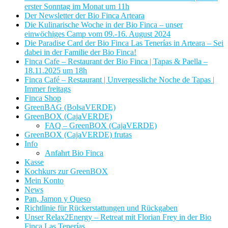
erster Sonntag im Monat um 11h
Der Newsletter der Bio Finca Arteara
Die Kulinarische Woche in der Bio Finca – unser
einwöchiges Camp vom 09.-16. August 2024
Die Paradise Card der Bio Finca Las Tenerías in Arteara – Sei
dabei in der Familie der Bio Finca!
Finca Cafe – Restaurant der Bio Finca | Tapas & Paella –
18.11.2025 um 18h
Finca Café – Restaurant | Unvergessliche Noche de Tapas |
Immer freitags
Finca Shop
GreenBAG (BolsaVERDE)
GreenBOX (CajaVERDE)
FAQ – GreenBOX (CajaVERDE)
GreenBOX (CajaVERDE) frutas
Info
Anfahrt Bio Finca
Kasse
Kochkurs zur GreenBOX
Mein Konto
News
Pan, Jamon y Queso
Richtlinie für Rückerstattungen und Rückgaben
Unser Relax2Energy – Retreat mit Florian Frey in der Bio
Finca Las Tenerías