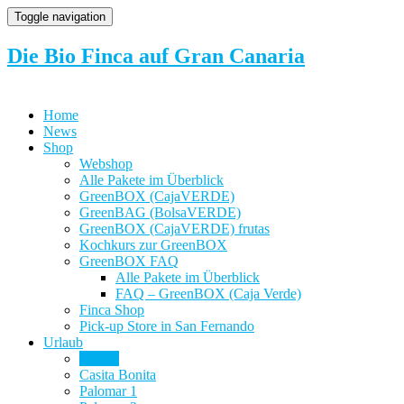
Toggle navigation
Die Bio Finca auf Gran Canaria
Home
News
Shop
Webshop
Alle Pakete im Überblick
GreenBOX (CajaVERDE)
GreenBAG (BolsaVERDE)
GreenBOX (CajaVERDE) frutas
Kochkurs zur GreenBOX
GreenBOX FAQ
Alle Pakete im Überblick
FAQ – GreenBOX (Caja Verde)
Finca Shop
Pick-up Store in San Fernando
Urlaub
Urlaub
Casita Bonita
Palomar 1