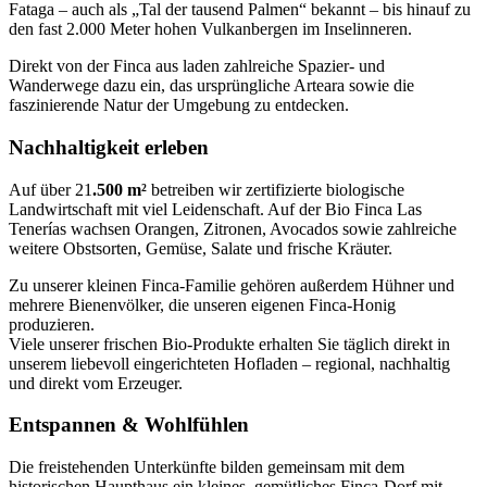
Fataga – auch als „Tal der tausend Palmen“ bekannt – bis hinauf zu
den fast 2.000 Meter hohen Vulkanbergen im Inselinneren.
Direkt von der Finca aus laden zahlreiche Spazier- und
Wanderwege dazu ein, das ursprüngliche Arteara sowie die
faszinierende Natur der Umgebung zu entdecken.
Nachhaltigkeit erleben
Auf über 21
.500 m²
betreiben wir zertifizierte biologische
Landwirtschaft mit viel Leidenschaft. Auf der Bio Finca Las
Tenerías wachsen Orangen, Zitronen, Avocados sowie zahlreiche
weitere Obstsorten, Gemüse, Salate und frische Kräuter.
Zu unserer kleinen Finca-Familie gehören außerdem Hühner und
mehrere Bienenvölker, die unseren eigenen Finca-Honig
produzieren.
Viele unserer frischen Bio-Produkte erhalten Sie täglich direkt in
unserem liebevoll eingerichteten Hofladen – regional, nachhaltig
und direkt vom Erzeuger.
Entspannen & Wohlfühlen
Die freistehenden Unterkünfte bilden gemeinsam mit dem
historischen Haupthaus ein kleines, gemütliches Finca-Dorf mit