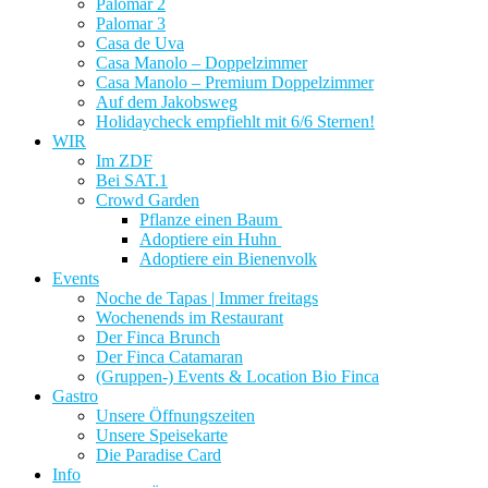
Palomar 2
Palomar 3
Casa de Uva
Casa Manolo – Doppelzimmer
Casa Manolo – Premium Doppelzimmer
Auf dem Jakobsweg
Holidaycheck empfiehlt mit 6/6 Sternen!
WIR
Im ZDF
Bei SAT.1
Crowd Garden
Pflanze einen Baum
Adoptiere ein Huhn
Adoptiere ein Bienenvolk
Events
Noche de Tapas | Immer freitags
Wochenends im Restaurant
Der Finca Brunch
Der Finca Catamaran
(Gruppen-) Events & Location Bio Finca
Gastro
Unsere Öffnungszeiten
Unsere Speisekarte
Die Paradise Card
Info