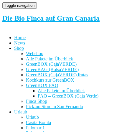
Toggle navigation
Die Bio Finca auf Gran Canaria
Home
News
Shop
Webshop
Alle Pakete im Überblick
GreenBOX (CajaVERDE)
GreenBAG (BolsaVERDE)
GreenBOX (CajaVERDE) frutas
Kochkurs zur GreenBOX
GreenBOX FAQ
Alle Pakete im Überblick
FAQ – GreenBOX (Caja Verde)
Finca Shop
Pick-up Store in San Fernando
Urlaub
Urlaub
Casita Bonita
Palomar 1