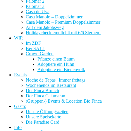
Palomar 2
Palomar 3
Casa de Uva
Casa Manolo – Doppelzimmer
Casa Manolo – Premium Doppelzimmer
Auf dem Jakobsweg
Holidaycheck empfiehlt mit 6/6 Sternen!
WIR
Im ZDF
Bei SAT.1
Crowd Garden
Pflanze einen Baum
Adoptiere ein Huhn
Adoptiere ein Bienenvolk
Events
Noche de Tapas | Immer freitags
Wochenends im Restaurant
Der Finca Brunch
Der Finca Catamaran
(Gruppen-) Events & Location Bio Finca
Gastro
Unsere Öffnungszeiten
Unsere Speisekarte
Die Paradise Card
Info