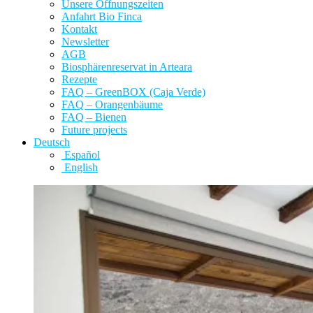
Unsere Öffnungszeiten
Anfahrt Bio Finca
Kontakt
Newsletter
AGB
Biosphärenreservat in Arteara
Rezepte
FAQ – GreenBOX (Caja Verde)
FAQ – Orangenbäume
FAQ – Bienen
Future projects
Deutsch
Español
English