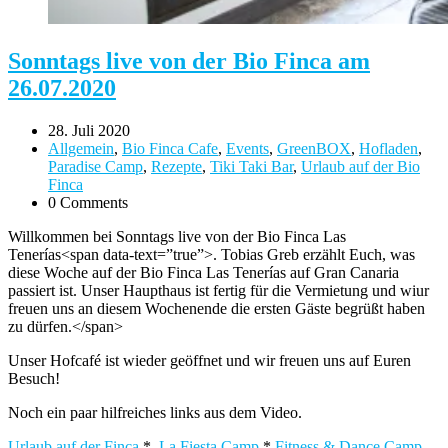
Sonntags live von der Bio Finca am
26.07.2020
28. Juli 2020
Allgemein
,
Bio Finca Cafe
,
Events
,
GreenBOX
,
Hofladen
,
Paradise Camp
,
Rezepte
,
Tiki Taki Bar
,
Urlaub auf der Bio
Finca
0 Comments
Willkommen bei Sonntags live von der Bio Finca Las
Tenerías<span data-text=”true”>. Tobias Greb erzählt Euch, was
diese Woche auf der Bio Finca Las Tenerías auf Gran Canaria
passiert ist. Unser Haupthaus ist fertig für die Vermietung und wiur
freuen uns an diesem Wochenende die ersten Gäste begrüßt haben
zu dürfen.</span>
Unser Hofcafé ist wieder geöffnet und wir freuen uns auf Euren
Besuch!
Noch ein paar hilfreiches links aus dem Video.
Urlaub auf der Finca
*
La Fiesta Camp
*
Fitness & Dance Camp