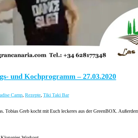
gs- und Kochprogramm – 27.03.2020
adise Camp
,
Rezepte
,
Tiki Taki Bar
as
. Tobias Greb kocht mit Euch leckeres aus der GreenBOX. Außerdem h
n-Klopapier-Workout.