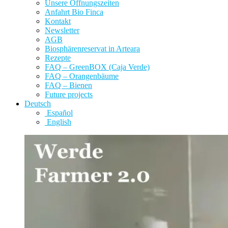
Unsere Öffnungszeiten
Anfahrt Bio Finca
Kontakt
Newsletter
AGB
Biosphärenreservat in Arteara
Rezepte
FAQ – GreenBOX (Caja Verde)
FAQ – Orangenbäume
FAQ – Bienen
Future projects
Deutsch
Español
English