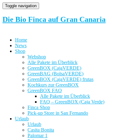
Toggle navigation
Die Bio Finca auf Gran Canaria
Home
News
Shop
Webshop
Alle Pakete im Überblick
GreenBOX (CajaVERDE)
GreenBAG (BolsaVERDE)
GreenBOX (CajaVERDE) frutas
Kochkurs zur GreenBOX
GreenBOX FAQ
Alle Pakete im Überblick
FAQ – GreenBOX (Caja Verde)
Finca Shop
Pick-up Store in San Fernando
Urlaub
Urlaub
Casita Bonita
Palomar 1