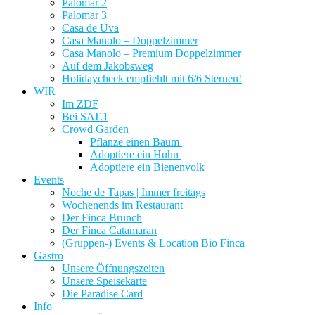
Palomar 2
Palomar 3
Casa de Uva
Casa Manolo – Doppelzimmer
Casa Manolo – Premium Doppelzimmer
Auf dem Jakobsweg
Holidaycheck empfiehlt mit 6/6 Sternen!
WIR
Im ZDF
Bei SAT.1
Crowd Garden
Pflanze einen Baum
Adoptiere ein Huhn
Adoptiere ein Bienenvolk
Events
Noche de Tapas | Immer freitags
Wochenends im Restaurant
Der Finca Brunch
Der Finca Catamaran
(Gruppen-) Events & Location Bio Finca
Gastro
Unsere Öffnungszeiten
Unsere Speisekarte
Die Paradise Card
Info