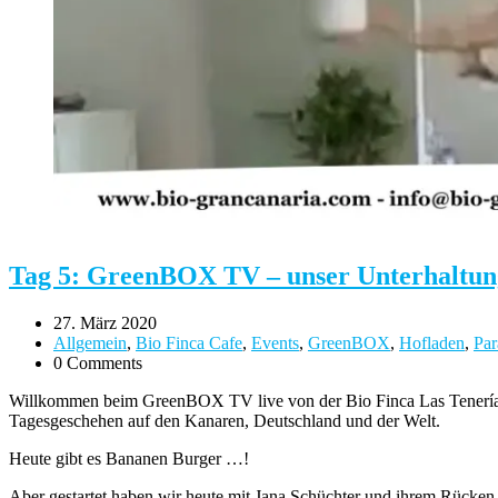
Tag 5: GreenBOX TV – unser Unterhaltun
27. März 2020
Allgemein
,
Bio Finca Cafe
,
Events
,
GreenBOX
,
Hofladen
,
Par
0 Comments
Willkommen beim GreenBOX TV
live von der Bio Finca Las Tenerí
Tagesgeschehen auf den Kanaren, Deutschland und der Welt.
Heute gibt es Bananen Burger …!
Aber gestartet haben wir heute mit Jana Schüchter und ihrem Rücke