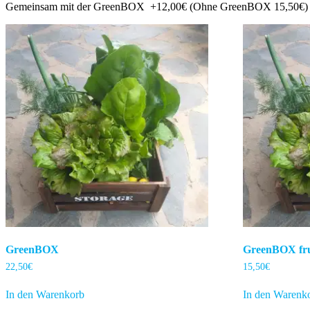
Gemeinsam mit der GreenBOX +12,00€ (Ohne GreenBOX 15,50€)
GreenBOX
GreenBOX fr
22,50
€
15,50
€
In den Warenkorb
In den Warenk