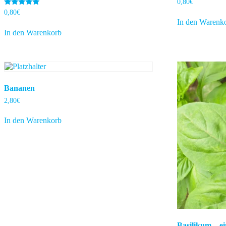
0,80
€
Bewertet
0,80
€
mit
In den Warenk
5.00
von 5
In den Warenkorb
Bananen
2,80
€
In den Warenkorb
Basilikum – e