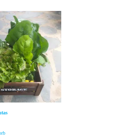
utas
orb