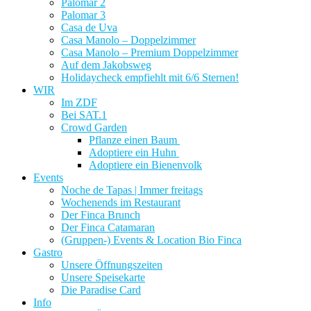
Palomar 2
Palomar 3
Casa de Uva
Casa Manolo – Doppelzimmer
Casa Manolo – Premium Doppelzimmer
Auf dem Jakobsweg
Holidaycheck empfiehlt mit 6/6 Sternen!
WIR
Im ZDF
Bei SAT.1
Crowd Garden
Pflanze einen Baum
Adoptiere ein Huhn
Adoptiere ein Bienenvolk
Events
Noche de Tapas | Immer freitags
Wochenends im Restaurant
Der Finca Brunch
Der Finca Catamaran
(Gruppen-) Events & Location Bio Finca
Gastro
Unsere Öffnungszeiten
Unsere Speisekarte
Die Paradise Card
Info