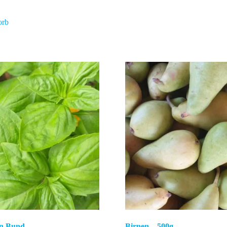
orb
in Bund
Birnen – 500g