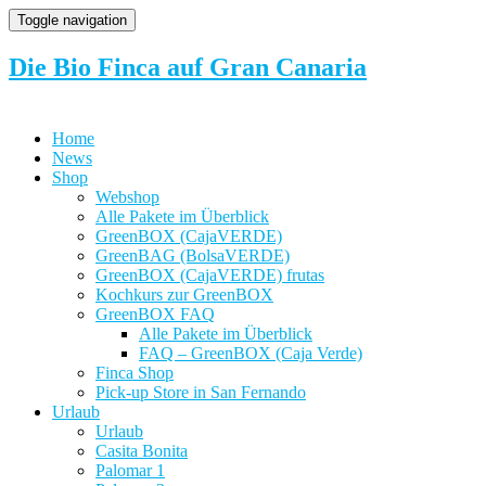
Toggle navigation
Die Bio Finca auf Gran Canaria
Home
News
Shop
Webshop
Alle Pakete im Überblick
GreenBOX (CajaVERDE)
GreenBAG (BolsaVERDE)
GreenBOX (CajaVERDE) frutas
Kochkurs zur GreenBOX
GreenBOX FAQ
Alle Pakete im Überblick
FAQ – GreenBOX (Caja Verde)
Finca Shop
Pick-up Store in San Fernando
Urlaub
Urlaub
Casita Bonita
Palomar 1