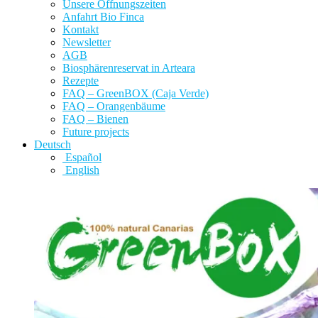
Unsere Öffnungszeiten
Anfahrt Bio Finca
Kontakt
Newsletter
AGB
Biosphärenreservat in Arteara
Rezepte
FAQ – GreenBOX (Caja Verde)
FAQ – Orangenbäume
FAQ – Bienen
Future projects
Deutsch
Español
English